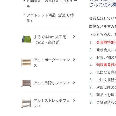
期間限定！数量限定！特別セー
さらに便利
ル
アウトレット商品（訳あり特
会員登録してい
価）
面倒なメルマガ
（※もちろん、
まるで本物の人工芝
会員様特別
（安全・高品質）
新規会員ご
お買い物の
アルミボーダーフェン
領収書発行
ス
気になる商
ご注文履歴
アルミ目隠しフェンス
次回以降の
商品のお届
アルミストレッチフェ
ご登録情報
ンス