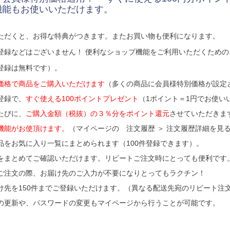
機能もお使いいただけます。
ただくと、お得な特典がつきます。またお買い物も便利になります。
登録などはございません！ 便利なショップ機能をご利用いただくため
登録は無料です）。
価格で商品をご購入いただけます
（多くの商品に会員様特別価格が設定
登録で、
すぐ使える100ポイントプレゼント
（1ポイント＝1円でお使い
たびに、
ご購入金額（税抜）の３％分をポイント還元
させていただきま
機能がお使頂けます。
（マイページの 注文履歴 ＞ 注文履歴詳細を見る
品をお気に入り一覧にまとめられます（100件登録できます）。
をまとめてご確認いただけます。リピートご注文時にとっても便利です
ご注文の際、お届け先のご入力が不要になりとってもラクチン！
け先を150件までご登録いただけます。（異なる配送先宛のリピート注
の更新や、パスワードの変更もマイページから行うことが可能です。