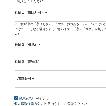
(
必
須
住所１（市区町村）
)
(
必
※ご住所中の「字（あざ）」「大字（おおあざ）」のご入力は不
須
ではエラーとなる場合が多くございます。「字」「大字」が無く
)
ん）。
住所２（番地）
(
必
須
住所３（建物名）
)
お電話番号
(
必
須
会員規約
に同意する
)
個人情報保護方針
に同意のうえ、ご登録ください。