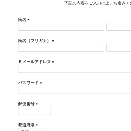
下記の内容をご入力の上、お進みく
氏名
(
必
須
氏名（フリガナ）
)
(
必
須
Ｅメールアドレス
)
(
必
須
パスワード
)
(
必
須
郵便番号
)
(
必
須
都道府県
)