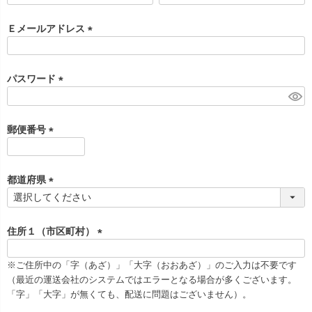
必
須
Ｅメールアドレス
)
(
必
須
パスワード
)
(
必
須
郵便番号
)
(
必
須
都道府県
)
(
必
須
住所１（市区町村）
)
(
必
※ご住所中の「字（あざ）」「大字（おおあざ）」のご入力は不要です
須
（最近の運送会社のシステムではエラーとなる場合が多くございます。
)
「字」「大字」が無くても、配送に問題はございません）。