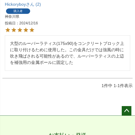
Hickoryboy
2
購入者
神奈川県
投稿日
2024/12/16
大型のルーバーラティス(175x90)をコンクリートブロック上
に取り付けるために使用した。この金具だけでは強風の時に
吹き飛ばされる可能性があるので、ルーバーラティスの上辺
を補強用の金属ポールに固定した
1
件中
1
-
1
件表示
ペー
ジト
ップ