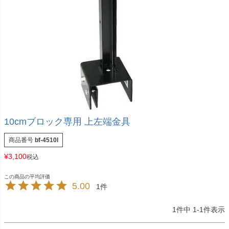
10cmブロック専用 上左端金具
商品番号
bf-4510l
¥
3,100
税込
5.00
1
1
件中
1
-
1
件表示