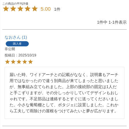
5.00
1
1
件中
1
-
1
件表示
なお
1
購入者
非公開
投稿日
2025/10/19
届いた時、ワイドアーチとの記載がななく、説明書もアーチ
用ではなかったので違う別商品が来てしまったと思いました
が、無事組み立てられました。上部の接続部の固定は1人だ
と手こずりますが、その分しっかりしていてデザインもおし
ゃれです。不足部品は連絡するとすぐに送ってくださいまし
た。小さな葡萄棚として、ポタジェに設置しました。これか
ら工夫して雨除けの屋根をつけてみたいと夢が広がります。