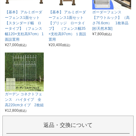
【基本】 アルミボーダ
【基本】 アルミボーダ
ボーダーフェンス
ーフェンス1面セット
ーフェンス1面セット
【アウトルック】 （高
【スタンダード幅 ロ
【ブリッジ ロータイ
さ76.6cm） 1枚単品
ータイプ】 （フェンス
プ】 （フェンス幅35
[杉天然木製]
幅120×支柱高97cm） 1
×支柱高97cm） １面設
¥
7,800
(税込)
面設置用
置用
¥
27,000
¥
20,400
(税込)
(税込)
ガーデン コネクトフェ
ンス ハイタイプ 全
高220cmタイプ 2枚組
¥
12,800
(税込)
返品・交換について