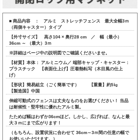
■ 商品内容 ： アルミ ストレッチフェンス 最大全幅3ｍ
（両側キャスター）タイプ
【外寸サイズ】 高さ104 × 奥行28 cm ／ 幅（最小）
36cm ～ （最大）3ｍ
※詳細はページ中の説明図でご確認くださいませ。
【材質】本体： アルミニウム／ 端部キャップ・キャスター：
プラスチック 【表面仕上げ】圧着熱転写（木目風の仕上
げ）
【形状】簡易組立（ごく簡単です） 【重量】約5㎏
【製造国】中国
伸縮可動式のフェンスは丈夫なものをお選びください！ 当品
は耐候性・堅牢性に優れたアルミ製。
たためば幅はわずか36cmほど。しかし、広げれば、なんと最
大３ｍにまで広がります！
（もちろん、設置状況に合わせて 36cm～3ｍ間の任意の幅で
お使いいただけます。）