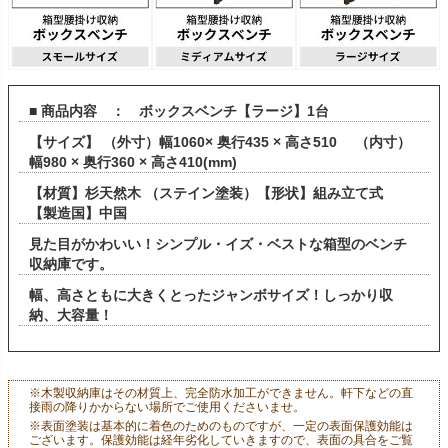
■ 商品内容 ： ボックスベンチ【ラージ】1台
【サイズ】 （外寸）幅1060× 奥行435 × 高さ510 （内寸）
幅980 × 奥行360 × 高さ410(mm)
【材質】杉天然木 （ステイン塗装）【形状】組み立て式
【製造国】中国
見た目がかわいい！シンプル・イズ・ベストな箱型のベンチ
収納庫です。
幅、高さともに大きくとったジャンボサイズ！しっかり収
納、大容量！
※木製収納庫はその材質上、完全防水加工ができません。軒下などの直
接雨の降りかからない場所でご使用くださいませ。
※表面塗装は基本的に着色のためのものですが、一定の表面保護効能は
ございます。保護効能は経年劣化していきますので、表面の具合をご覧