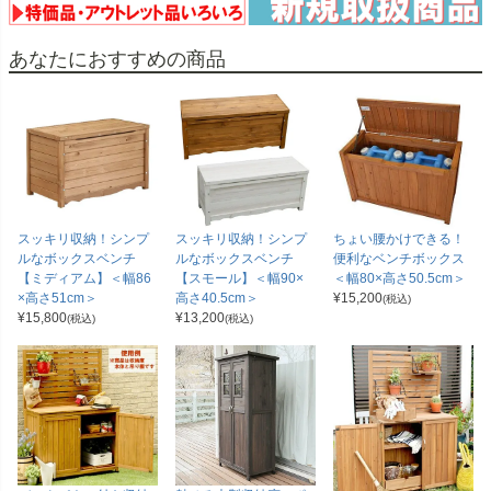
あなたにおすすめの商品
スッキリ収納！シンプ
スッキリ収納！シンプ
ちょい腰かけできる！
ルなボックスベンチ
ルなボックスベンチ
便利なベンチボックス
【ミディアム】＜幅86
【スモール】＜幅90×
＜幅80×高さ50.5cm＞
×高さ51cm＞
高さ40.5cm＞
¥
15,200
(税込)
¥
15,800
¥
13,200
(税込)
(税込)