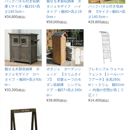
バックパネル付き収納
魅せる木製収納庫 ポ
バックパネル付き収納
庫 Lサイズ＜幅101×高
タジェモザイク ハイ
庫 Sサイズ＜幅81×高
さ140.5cm＞
タイプ ＜幅80×高さ16
さ140.5cm＞
¥
34,800
0cm＞
(税込)
¥
29,800
¥
59,000
(税込)
(税込)
魅せる木製収納庫 ポ
ポタジェ ガーデンシ
フレキシブル ウォール
タジェモザイク ロー
ェッド 【スリムタイ
フェンス 【トールハー
タイプ ＜幅80×高さ93c
プ】 切妻ルーフのモ
フアーチ】全高260c
m＞
ダン収納庫 シングル
m！＜スリム 幅62cm
¥
33,300
ドア ＜幅57×高さ160c
＞ 内側の空間が高くて
(税込)
m＞
広々！
¥
39,800
¥
14,400
(税込)
(税込)