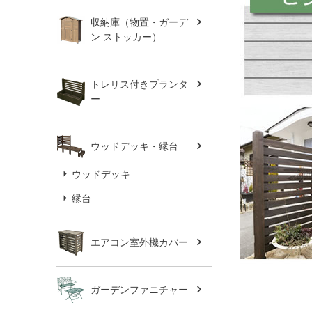
収納庫（物置・ガーデ
ン ストッカー）
トレリス付きプランタ
ー
ウッドデッキ・縁台
ウッドデッキ
縁台
エアコン室外機カバー
ガーデンファニチャー