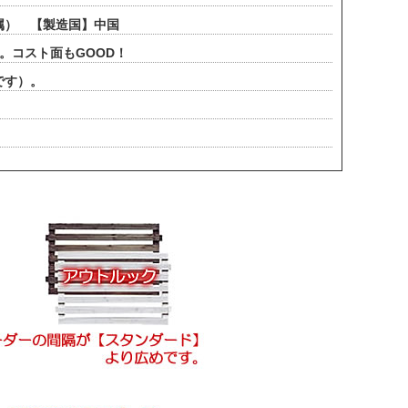
属） 【製造国】中国
。コスト面もGOOD！
です）。