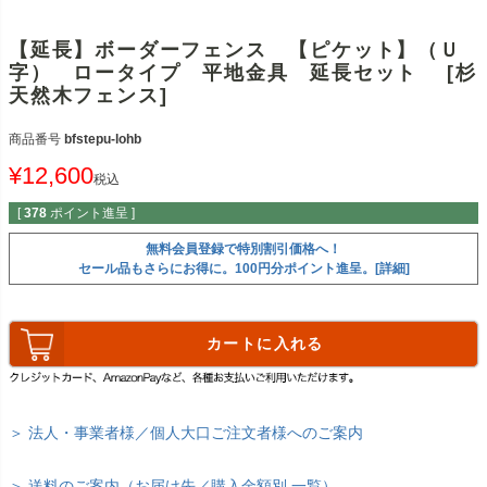
【延長】ボーダーフェンス 【ピケット】（Ｕ
字） ロータイプ 平地金具 延長セット [杉
天然木フェンス]
商品番号
bfstepu-lohb
¥
12,600
税込
[
378
ポイント進呈 ]
無料会員登録で特別割引価格へ！
セール品もさらにお得に。100円分ポイント進呈。[詳細]
カートに入れる
＞ 法人・事業者様／個人大口ご注文者様へのご案内
＞ 送料のご案内（お届け先／購入金額別 一覧）