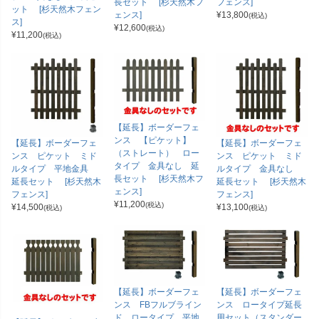
長セット [杉天然木フ
フェンス]
ット [杉天然木フェン
ェンス]
¥
13,800
(税込)
ス]
¥
12,600
(税込)
¥
11,200
(税込)
【延長】ボーダーフェ
ンス 【ピケット】
【延長】ボーダーフェ
【延長】ボーダーフェ
（ストレート） ロー
ンス ピケット ミド
ンス ピケット ミド
タイプ 金具なし 延
ルタイプ 平地金具
ルタイプ 金具なし
長セット [杉天然木フ
延長セット [杉天然木
延長セット [杉天然木
ェンス]
フェンス]
フェンス]
¥
11,200
(税込)
¥
14,500
¥
13,100
(税込)
(税込)
【延長】ボーダーフェ
【延長】ボーダーフェ
ンス FBフルブライン
ンス ロータイプ延長
ド ロータイプ 平地
用セット（スタンダー