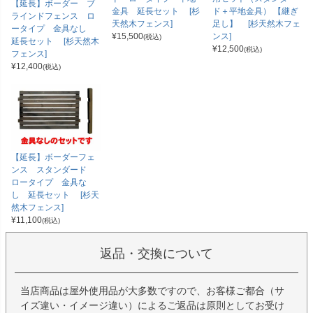
【延長】ボーダー ブ
金具 延長セット [杉
ド＋平地金具） 【継ぎ
ラインドフェンス ロ
天然木フェンス]
足し】 [杉天然木フェ
ータイプ 金具なし
¥
15,500
ンス]
(税込)
延長セット [杉天然木
¥
12,500
(税込)
フェンス]
¥
12,400
(税込)
【延長】ボーダーフェ
ンス スタンダード
ロータイプ 金具な
し 延長セット [杉天
然木フェンス]
¥
11,100
(税込)
返品・交換について
当店商品は屋外使用品が大多数ですので、お客様ご都合（サ
イズ違い・イメージ違い）によるご返品は原則としてお受け