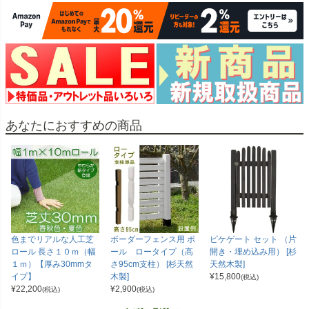
あなたにおすすめの商品
色までリアルな人工芝
ボーダーフェンス用 ポ
ピケゲート セット （片
ロール 長さ１０ｍ（幅
ール ロータイプ（高
開き・埋め込み用） [杉
１ｍ）【厚み30mmタ
さ95cm支柱） [杉天然
天然木製]
イプ】
木製]
¥
15,800
(税込)
¥
22,200
¥
2,900
(税込)
(税込)