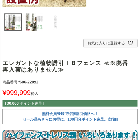
お気に入りに登録する
エレガントな植物誘引ＩＢフェンス ≪※廃番
再入荷はありません≫
商品番号
f606-220x2
¥
999,999
税込
[
30,000
ポイント進呈 ]
無料会員登録で特別割引価格へ！
セール品もさらにお得に。100円分ポイント進呈。[詳細]