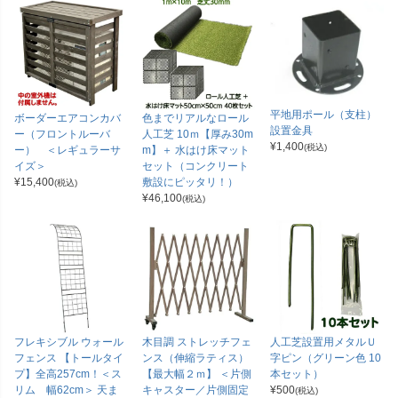
平地用ポール（支柱）
ボーダーエアコンカバ
色までリアルなロール
設置金具
ー（フロントルーバ
人工芝 10ｍ【厚み30m
¥
1,400
(税込)
ー） ＜レギュラーサ
m】＋ 水はけ床マット
イズ＞
セット（コンクリート
¥
15,400
敷設にピッタリ！）
(税込)
¥
46,100
(税込)
フレキシブル ウォール
木目調 ストレッチフェ
人工芝設置用メタルＵ
フェンス 【トールタイ
ンス（伸縮ラティス）
字ピン（グリーン色 10
プ】全高257cm！＜ス
【最大幅２ｍ】 ＜片側
本セット）
リム 幅62cm＞ 天ま
キャスター／片側固定
¥
500
(税込)