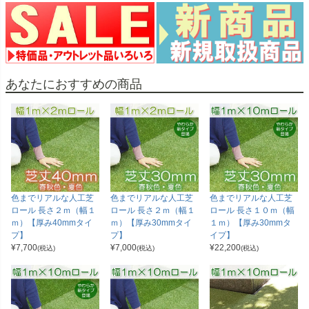
あなたにおすすめの商品
色までリアルな人工芝
色までリアルな人工芝
色までリアルな人工芝
ロール 長さ２ｍ（幅１
ロール 長さ２ｍ（幅１
ロール 長さ１０ｍ（幅
ｍ）【厚み40mmタイ
ｍ）【厚み30mmタイ
１ｍ）【厚み30mmタ
プ】
プ】
イプ】
¥
7,700
¥
7,000
¥
22,200
(税込)
(税込)
(税込)