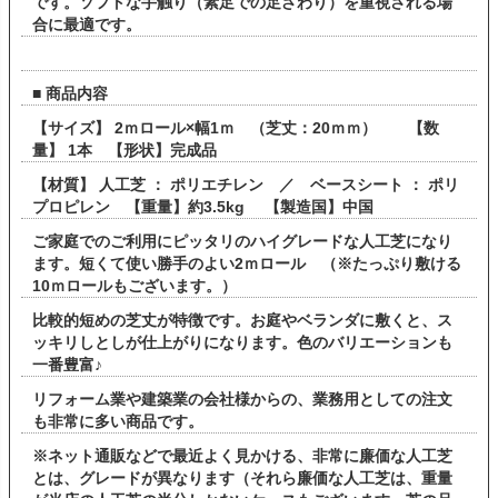
です。ソフトな手触り（素足での足ざわり）を重視される場
合に最適です。
■ 商品内容
【サイズ】 2ｍロール×幅1ｍ （芝丈：20ｍｍ） 【数
量】 1本 【形状】完成品
【材質】 人工芝 ： ポリエチレン ／ ベースシート ： ポリ
プロピレン 【重量】約3.5kg 【製造国】中国
ご家庭でのご利用にピッタリのハイグレードな人工芝になり
ます。短くて使い勝手のよい2ｍロール （※たっぷり敷ける
10ｍロールもございます。）
比較的短めの芝丈が特徴です。お庭やベランダに敷くと、ス
ッキリしとしが仕上がりになります。色のバリエーションも
一番豊富♪
リフォーム業や建築業の会社様からの、業務用としての注文
も非常に多い商品です。
※ネット通販などで最近よく見かける、非常に廉価な人工芝
とは、グレードが異なります（それら廉価な人工芝は、重量