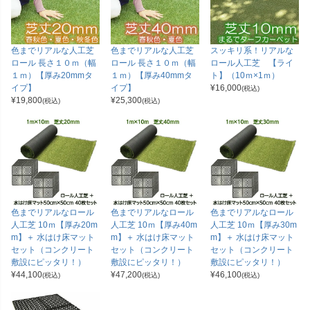
色までリアルな人工芝
色までリアルな人工芝
スッキリ系！リアルな
ロール 長さ１０ｍ（幅
ロール 長さ１０ｍ（幅
ロール人工芝 【ライ
１ｍ）【厚み20mmタ
１ｍ）【厚み40mmタ
ト】（10ｍ×1ｍ）
イプ】
イプ】
¥
16,000
(税込)
¥
19,800
¥
25,300
(税込)
(税込)
色までリアルなロール
色までリアルなロール
色までリアルなロール
人工芝 10ｍ【厚み20m
人工芝 10ｍ【厚み40m
人工芝 10ｍ【厚み30m
m】＋ 水はけ床マット
m】＋ 水はけ床マット
m】＋ 水はけ床マット
セット（コンクリート
セット（コンクリート
セット（コンクリート
敷設にピッタリ！）
敷設にピッタリ！）
敷設にピッタリ！）
¥
44,100
¥
47,200
¥
46,100
(税込)
(税込)
(税込)