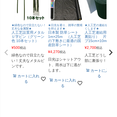
★緑色なので目立たない！
★日光を遮り、雑草の繁殖
★人工芝の連結を目立た
丈夫な金属製★
を抑えます★
くします★
人工芝設置用メタル
日本製 防草シート
人工芝連結用（継
Ｕ字ピン（グリーン
1m×25m （人工芝
裏貼り） 片面テ
色 10本セット）
の下敷きに最適の国
プ15cm×10m
産防草シート）
¥
500
¥
2,700
税込
税込
¥
4,270
税込
緑色なので目立たな
人工芝どうしの接
日光はシャットアウ
い！丈夫なメタルピ
部に裏張り！
ト、雨水は下に逃が
ンです。
します。
カートに入れ
カートに入れ
る
カートに入れ
る
る