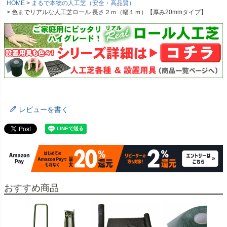
HOME
まるで本物の人工芝（安全・高品質）
色までリアルな人工芝ロール 長さ２ｍ（幅１ｍ）【厚み20mmタイプ】
レビューを書く
おすすめ商品