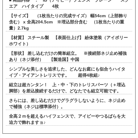
エア ハイタイプ 4枚
【サイズ】 （1枚当たりの完成サイズ） 幅54cm（上部飾り
含む） x 全高204.5cm ※埋込部分含む （1枚当たりの重
量）2.7kg
【材質】 スチール製 【表面仕上げ】 紛体塗装（アイボリー
ホワイト）
【形状】 差し込むだけの簡単組立。 ※接続部ネジ止め補強
あり（ネジ添付） 【製造国】中国
シンプルな美しさを追求した、どんなお庭にも似合うハイタ
イプ・アイアントレリスです。 超得4枚組♪
組立は超カンタン！ 上・中・下のトレリスパーツ（＋埋込
脚部）を差込接続するだけで、どなたでも組立可能です。
さらには、差し込むだけでグラグラしないように、ネジ止め
で補強（ネジは標準添付）。
全高２ｍを超えるハイフェンスで、アイビーやつるばらを大
迫力で飾れますョ♪