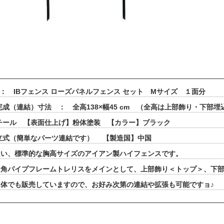
 ： IBフェンス ローズパネルフェンス セット Mサイズ １面分
完成（連結）寸法 ： 全高138×幅45 cm （全高は上部飾り・下部
チール 【表面仕上げ】粉体塗装 【カラー】ブラック
立式（簡単なパーツ連結です） 【製造国】中国
良い、標準的な胸高サイズのアイアン製ハイフェンスです。
た角パイプフレームトレリスをメインとして、上部飾り＜トップ＞、下
体でも販売していますので、お好み次第の連結や拡張も可能ですョ♪