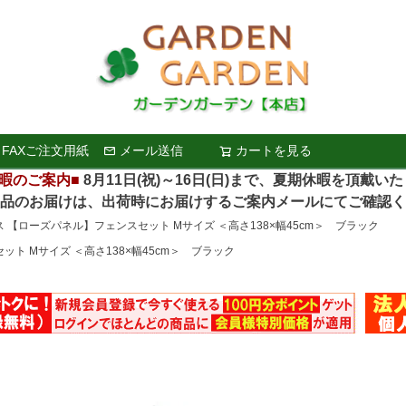
FAXご注文用紙
メール送信
カートを見る
検索
暇のご案内■
8月11日(祝)～16日(日)まで、夏期休暇を頂戴い
お届けは、出荷時にお届けするご案内メールにてご確認く
ス 【ローズパネル】フェンスセット Мサイズ ＜高さ138×幅45cm＞ ブラック
ット Мサイズ ＜高さ138×幅45cm＞ ブラック