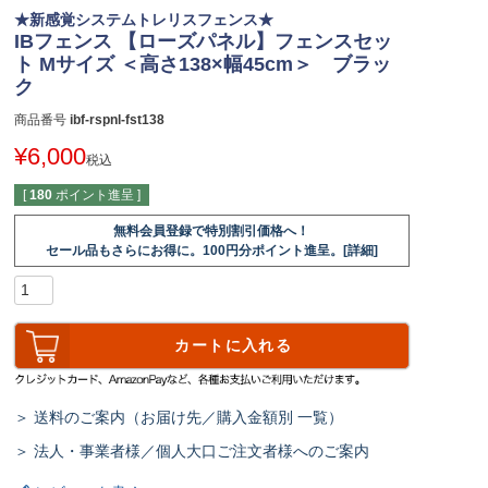
★新感覚システムトレリスフェンス★
IBフェンス 【ローズパネル】フェンスセッ
ト Мサイズ ＜高さ138×幅45cm＞ ブラッ
ク
商品番号
ibf-rspnl-fst138
¥
6,000
税込
[
180
ポイント進呈 ]
無料会員登録で特別割引価格へ！
セール品もさらにお得に。100円分ポイント進呈。[詳細]
カートに入れる
＞ 送料のご案内（お届け先／購入金額別 一覧）
＞ 法人・事業者様／個人大口ご注文者様へのご案内