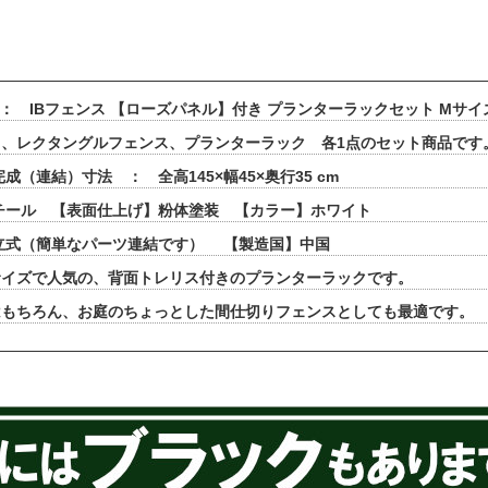
 ： IBフェンス 【ローズパネル】付き プランターラックセット Мサイ
り、レクタングルフェンス、プランターラック 各1点のセット商品です
成（連結）寸法 ： 全高145×幅45×奥行35 cm
チール 【表面仕上げ】粉体塗装 【カラー】ホワイト
立式（簡単なパーツ連結です） 【製造国】中国
サイズで人気の、背面トレリス付きのプランターラックです。
はもちろん、お庭のちょっとした間仕切りフェンスとしても最適です。