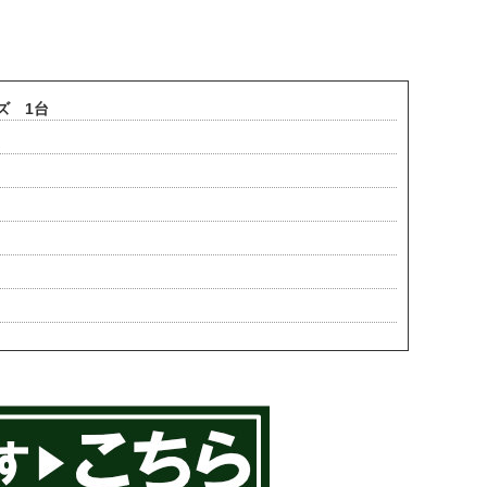
ズ 1台
。