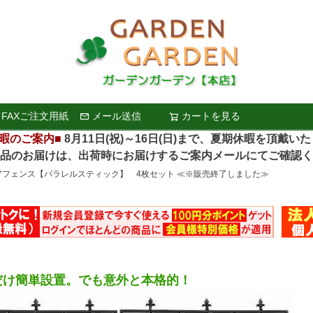
FAXご注文用紙
メール送信
カートを見る
検索
暇のご案内■
8月11日(祝)～16日(日)まで、夏期休暇を頂戴い
お届けは、出荷時にお届けするご案内メールにてご確認く
アフェンス【パラレルスティック】 4枚セット ≪※販売終了しました≫
だけ簡単設置。でも意外と本格的！