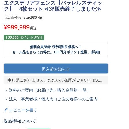
エクステリアフェンス【パラレルスティッ
ク】 4枚セット ≪※販売終了しました≫
商品番号
ief-stqx930-4p
¥
999,999
税込
[
30,000
ポイント進呈 ]
無料会員登録で特別割引価格へ！
セール品もさらにお得に。100円分ポイント進呈。[詳細]
再入荷お知らせ
申し訳ございません。ただいま在庫がございません。
＞ 送料のご案内（お届け先／購入金額別 一覧）
＞ 法人・事業者様／個人大口ご注文者様へのご案内
レビューを書く
返品特約について