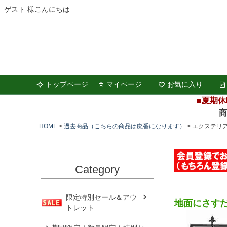
ゲスト 様こんにちは
トップページ
マイページ
お気に入り
■夏期休
商品の
HOME
過去商品（こちらの商品は廃番になります）
エクステリ
Category
限定特別セール＆アウ
地面にさす
トレット