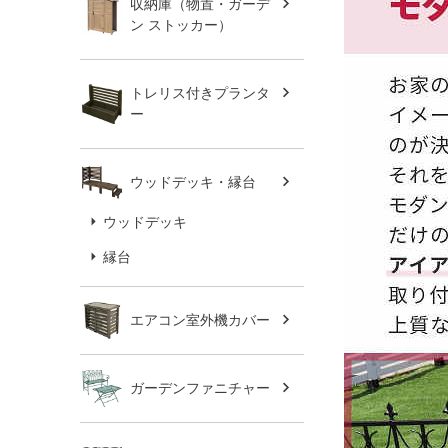
収納庫（物置・ガーデ
ン ストッカー）
トレリス付きプランタ
ー
ウッドデッキ・縁台
ウッドデッキ
縁台
エアコン室外機カバー
ガーデンファニチャー