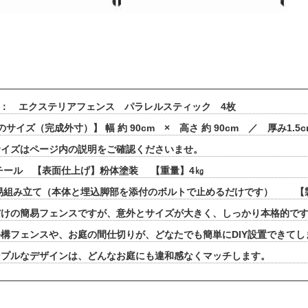
 ： エクステリアフェンス パラレルスティック 4枚
サイズ（完成外寸）】 幅 約 90cm × 高さ 約 90cm ／ 厚み1.5c
イズはページ内の説明をご確認くださいませ。
チール 【表面仕上げ】粉体塗装 【重量】4㎏
簡易組み立て（本体と埋込脚部を添付のボルトで止めるだけです） 【
だけの簡易フェンスですが、意外とサイズが大きく、しっかり本格的で
構フェンスや、お庭の間仕切りが、どなたでも簡単にDIY設置できてし
ンプルなデザインは、どんなお庭にも違和感なくマッチします。