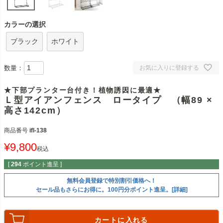
カラーの選択
ブラック
ホワイト
数量：
お気に入りに登録する
★下部プランター台付き！植物誘因に最適★
Ｌ型アイアンフェンス ロータイプ （幅89 ×
高さ142cm）
商品番号
ifl-138
¥
9,800
税込
[
294
ポイント進呈 ]
無料会員登録で特別割引価格へ！
セール品もさらにお得に。100円分ポイント進呈。[詳細]
カートに入れる