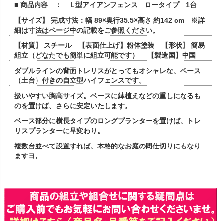
■ 商品内容 ： Ｌ型アイアンフェンス ロータイプ 1台
【サイズ】 完成寸法：幅 89×奥行35.5×高さ 約142 cm ※詳
細は寸法はページ中の記載をご参照ください。
【材質】 スチール 【表面仕上げ】粉体塗装 【形状】 簡易
組立（どなたでも簡単に組立可能です） 【製造国】中国
ダブルラインの背面トレリスがとってもオシャレな、ベース
（土台）付きの自立型ハイフェンスです。
扱いやすい胸高サイズ。ベースに鉢植えなどの重しになるも
のを置けば、さらに安定いたします。
ベース部分に横長タイプのロングプランターを置けば、トレ
リスプランターに早変わり。
複数台並べて設置すれば、本格的なお庭の間仕切りにもなり
ますヨ。