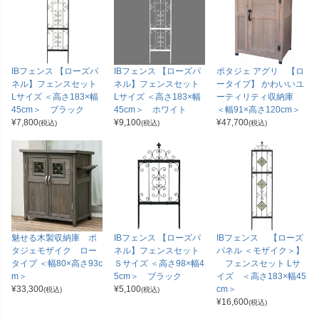
IBフェンス 【ローズパ
IBフェンス 【ローズパ
ポタジェ アグリ 【ロ
ネル】フェンスセット
ネル】フェンスセット
ータイプ】 かわいいユ
Lサイズ ＜高さ183×幅
Lサイズ ＜高さ183×幅
ーティリティ収納庫
45cm＞ ブラック
45cm＞ ホワイト
＜幅91×高さ120cm＞
¥
7,800
¥
9,100
¥
47,700
(税込)
(税込)
(税込)
魅せる木製収納庫 ポ
IBフェンス 【ローズパ
IBフェンス 【ローズ
タジェモザイク ロー
ネル】フェンスセット
パネル ＜モザイク＞】
タイプ ＜幅80×高さ93c
Ｓサイズ ＜高さ98×幅4
フェンスセット Lサ
m＞
5cm＞ ブラック
イズ ＜高さ183×幅45
¥
33,300
¥
5,100
cm＞
(税込)
(税込)
¥
16,600
(税込)