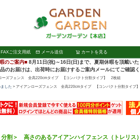
FAXご注文用紙
メール送信
カートを見る
検索
暇のご案内■
8月11日(祝)～16日(日)まで、夏期休暇を頂戴い
お届けは、出荷時にお届けするご案内メールにてご確認く
ローズフェンス 全高220cmタイプ 【コンパクト分割タイプ】 2枚組
めました
アイアンローズフェンス 全高220cmタイプ 【コンパクト分割タイプ】
ト分割＞ 高さのあるアイアンハイフェンス（トレリス