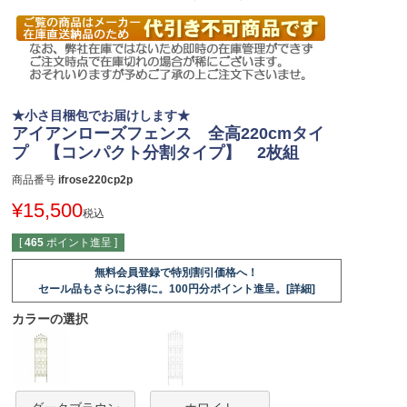
★小さ目梱包でお届けします★
アイアンローズフェンス 全高220cmタイ
プ 【コンパクト分割タイプ】 2枚組
商品番号
ifrose220cp2p
¥
15,500
税込
[
465
ポイント進呈 ]
無料会員登録で特別割引価格へ！
セール品もさらにお得に。100円分ポイント進呈。[詳細]
カラーの選択