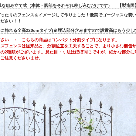
簡単な組み立て式（本体・脚部をそれぞれ差し込むだけです） 【製造国
ぴったりのフェンスをイメージして作りました！優美でゴージャスな装
ください！！
に飾れる全高220cmタイプ(※埋込部分含みますので設置高はもう少
ださい ： こちらの商品はコンパクト分割タイプになります。
ズフェンスは従来品と、分割位置を工夫することで、より小さな梱包サイ
）の2種類がございます。見た目・寸法はほぼ同じですが、細かな部分に
、ご注意くださいませ。