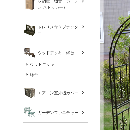
収納庫（物置・ガーデ
ン ストッカー）
トレリス付きプランタ
ー
ウッドデッキ・縁台
ウッドデッキ
縁台
エアコン室外機カバー
ガーデンファニチャー