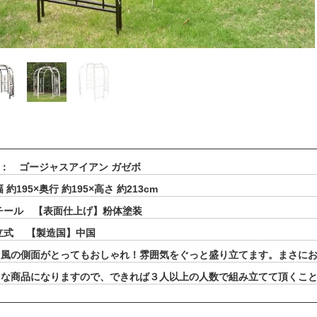
 ： ゴージャスアイアン ガゼボ
約195×奥行 約195×高さ 約213cm
チール 【表面仕上げ】粉体塗装
立式 【製造国】中国
ス風の側面がとってもおしゃれ！雰囲気をぐっと盛り立てます。まさに
きな商品になりますので、できれば３人以上の人数で組み立てて頂くこ