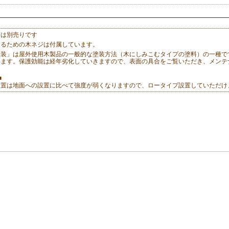
等は別売りです
するための木ネジは付属しています。
塗装」は屋外使用木製品の一般的な塗装方法（木にしみこむタイプの塗料）の一種で
います。保護効能は経年劣化していきますので、表面の具合をご覧いただき、メンテ
■
設置は地面への設置に比べて強度が弱くなりますので、ロータイプ設置していただけ