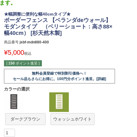
します。
★幅調整に便利な幅40cmタイプ★
ボーダーフェンス 【ベランダdeウォール】
モダンタイプ （ベリーショート：高さ88×
幅40cm） [杉天然木製]
商品番号
jsbf-mdn880-400
¥
5,000
税込
[
150
ポイント進呈 ]
無料会員登録で特別割引価格へ！
セール品もさらにお得に。100円分ポイント進呈。[詳細]
カラーの選択
ダークブラウン
ウォッシュホワイト