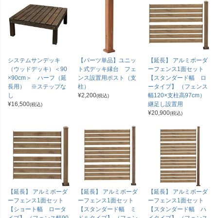
システムサンデッキ
【パーツ単品】ユニッ
【延長】 アルミボーダ
（ウッドデッキ）＜90
ト式デッキ縁台 フェ
ーフェンス1面セット
×90cm＞ ハーフ（延
ンス設置用ポスト（支
【スタンダード幅 ロ
長用） ※ステップな
柱）
ータイプ】 （フェンス
し
¥
2,200
幅120×支柱高97cm）
(税込)
¥
16,500
継足し設置用
(税込)
¥
20,900
(税込)
【延長】 アルミボーダ
【延長】 アルミボーダ
【延長】 アルミボーダ
ーフェンス1面セット
ーフェンス1面セット
ーフェンス1面セット
【ショート幅 ロータ
【スタンダード幅 ミ
【スタンダード幅 ハ