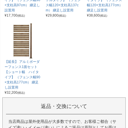
イプ】 （フェンス幅90
ドルタイプ】 （フェン
イタイプ】 （フェンス
×支柱高97cm） 継足し
ス幅120×支柱高137c
幅120×支柱高177cm）
設置用
m） 継足し設置用
継足し設置用
¥
17,700
¥
29,800
¥
38,600
(税込)
(税込)
(税込)
【延長】 アルミボーダ
ーフェンス1面セット
【ショート幅 ハイタ
イプ】 （フェンス幅90
×支柱高177cm） 継足
し設置用
¥
32,200
(税込)
返品・交換について
当店商品は屋外使用品が大多数ですので、お客様ご都合（サ
イズ違い・イメージ違い）によるご返品は原則としてお受け