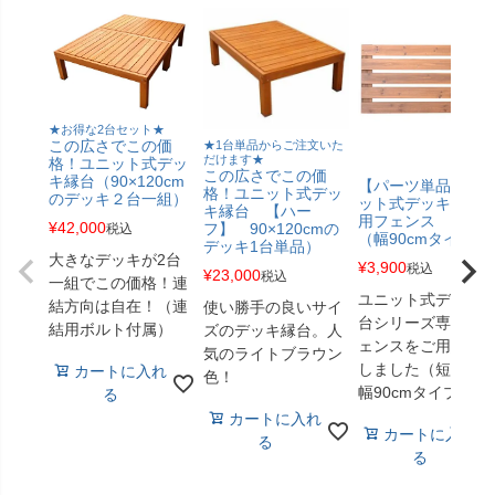
★お得な2台セット★
この広さでこの価
★1台単品からご注文いた
だけます★
格！ユニット式デッ
この広さでこの価
キ縁台（90×120cm
【パーツ単品】ユ
格！ユニット式デッ
のデッキ２台一組）
ット式デッキ縁台
キ縁台 【ハー
用フェンス 短辺
¥
42,000
フ】 90×120cmの
税込
（幅90cmタイプ）
デッキ1台単品）
大きなデッキが2台
¥
3,900
税込
¥
23,000
税込
一組でこの価格！連
ユニット式デッキ
結方向は自在！（連
使い勝手の良いサイ
台シリーズ専用の
結用ボルト付属）
ズのデッキ縁台。人
ェンスをご用意い
気のライトブラウン
しました（短辺用
カートに入れ
色！
幅90cmタイプ）。
る
カートに入れ
カートに入れ
る
る