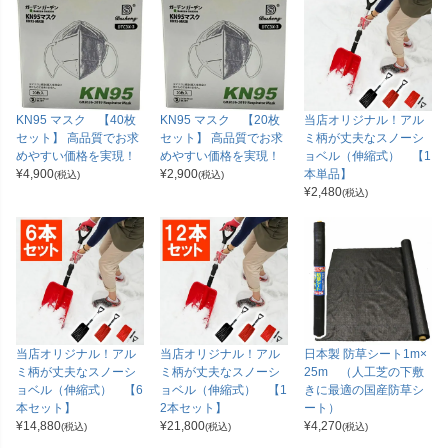
KN95 マスク 【40枚
KN95 マスク 【20枚
当店オリジナル！アル
セット】 高品質でお求
セット】 高品質でお求
ミ柄が丈夫なスノーシ
めやすい価格を実現！
めやすい価格を実現！
ョベル（伸縮式） 【1
¥
4,900
¥
2,900
本単品】
(税込)
(税込)
¥
2,480
(税込)
当店オリジナル！アル
当店オリジナル！アル
日本製 防草シート1m×
ミ柄が丈夫なスノーシ
ミ柄が丈夫なスノーシ
25m （人工芝の下敷
ョベル（伸縮式） 【6
ョベル（伸縮式） 【1
きに最適の国産防草シ
本セット】
2本セット】
ート）
¥
14,880
¥
21,800
¥
4,270
(税込)
(税込)
(税込)