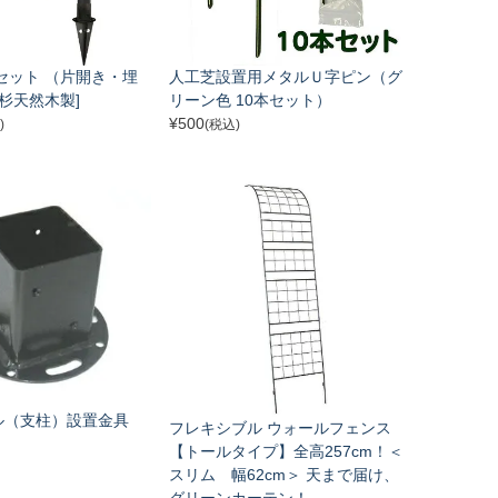
セット （片開き・埋
人工芝設置用メタルＵ字ピン（グ
[杉天然木製]
リーン色 10本セット）
¥
500
)
(税込)
ル（支柱）設置金具
フレキシブル ウォールフェンス
【トールタイプ】全高257cm！＜
スリム 幅62cm＞ 天まで届け、
グリーンカーテン！