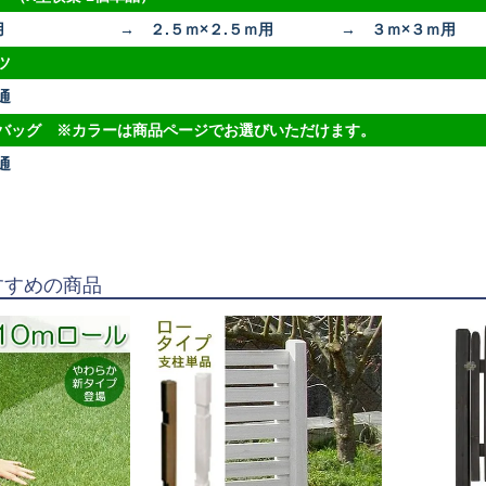
用
→ ２.５ｍ×２.５ｍ用
→ ３ｍ×３ｍ用
ツ
通
バッグ ※カラーは商品ページでお選びいただけます。
通
すすめの商品