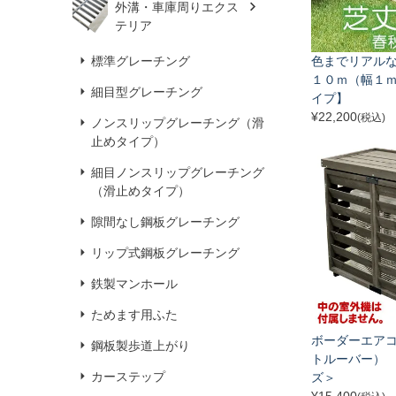
外溝・車庫周りエクス
テリア
標準グレーチング
色までリアルな
１０ｍ（幅１ｍ
細目型グレーチング
イプ】
¥
22,200
(税込)
ノンスリップグレーチング（滑
止めタイプ）
細目ノンスリップグレーチング
（滑止めタイプ）
隙間なし鋼板グレーチング
リップ式鋼板グレーチング
鉄製マンホール
ためます用ふた
ボーダーエア
鋼板製歩道上がり
トルーバー）
カーステップ
ズ＞
¥
15,400