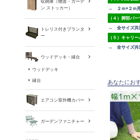
収納庫（物置・ガーデ
ン ストッカー）
→ ２ｍ×２ｍ
（４）脚部パー
→ 全サイズ共
トレリス付きプランタ
ー
（５）キャリー
→ 全サイズ共
ウッドデッキ・縁台
ウッドデッキ
縁台
あなたにお
エアコン室外機カバー
ガーデンファニチャー