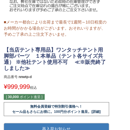
■メーカー都合により出荷まで最長で1週間～10日程度の
お時間がかかる場合がございます。おそれいりますが、
予めご了承の上ご注文下さいませ。
【当店テント専用品】ワンタッチテント用
脚部パーツ １本単品（テント各サイズ共
通） ※他社テント使用不可 ≪※販売終了
しました≫
商品番号
nnwtp-d
¥
999,999
税込
[
30,000
ポイント進呈 ]
無料会員登録で特別割引価格へ！
セール品もさらにお得に。100円分ポイント進呈。[詳細]
再入荷お知らせ