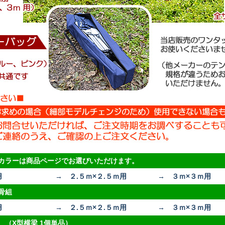
カラーは商品ページでお選びいただけます。
用
→ ２.５ｍ×２.５ｍ用
→ ３ｍ×３ｍ用
骨組
用
→ ２.５ｍ×２.５ｍ用
→ ３ｍ×３ｍ用
 （X型横梁 1個単品）