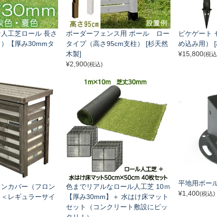
人工芝ロール 長さ
ボーダーフェンス用 ポール ロー
ピケゲート 
）【厚み30mmタ
タイプ（高さ95cm支柱） [杉天然
め込み用） 
木製]
¥
15,800
(税込
¥
2,900
(税込)
平地用ポー
コンカバー（フロン
色までリアルなロール人工芝 10ｍ
¥
1,400
(税込)
 ＜レギュラーサイ
【厚み30mm】＋ 水はけ床マット
セット（コンクリート敷設にピッ
タリ！）