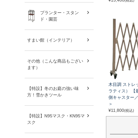
(税込)
プランター・スタン
ド・園芸
すまい館（インテリア）
その他（こんな商品もござい
ます）
木目調 ストレ
【特設】冬のお庭の強い味
ラティス） 【
方！雪かきツール
側キャスター／
＞
¥
11,800
(税込)
【特設】N95マスク・KN95マ
スク