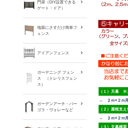
門扉（DIY設置できる
ゲート・ドア）
地面にさすだけ簡単フ
ェンス
アイアンフェンス
ガーデニング フェン
ス （トレリスフェン
ス）
（１）天幕 ※
→ ２ｍ×２ｍ
ガーデンアーチ・パー
（２）屋根支え
ゴラ・ヴォレーなど
→ ２ｍ×２ｍ
（３）天幕横梁