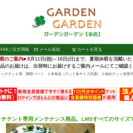
FAXご注文用紙
メール送信
カートを見る
検索
暇のご案内■
8月11日(祝)～16日(日)まで、夏期休暇を頂戴い
お届けは、出荷時にお届けするご案内メールにてご確認く
タッチテント用 脚部パーツ １本単品（テント各サイズ共通） ※他社テント使用
ッチテント専用メンテナンス商品。LMSすべてのサイズ