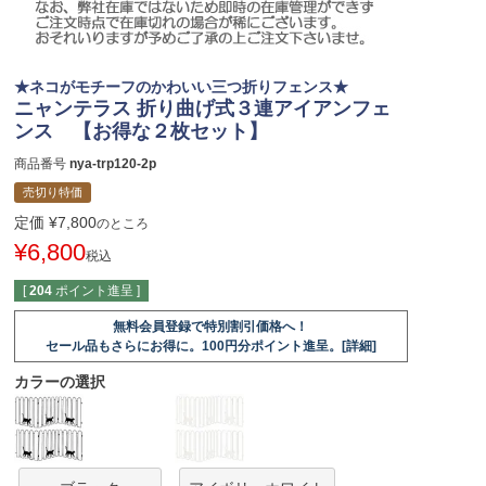
★ネコがモチーフのかわいい三つ折りフェンス★
ニャンテラス 折り曲げ式３連アイアンフェ
ンス 【お得な２枚セット】
商品番号
nya-trp120-2p
売切り特価
定価
¥
7,800
のところ
¥
6,800
税込
[
204
ポイント進呈 ]
無料会員登録で特別割引価格へ！
セール品もさらにお得に。100円分ポイント進呈。[詳細]
カラーの選択