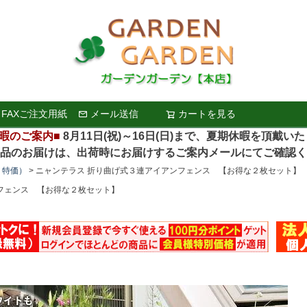
FAXご注文用紙
メール送信
カートを見る
検索
暇のご案内■
8月11日(祝)～16日(日)まで、夏期休暇を頂戴い
お届けは、出荷時にお届けするご案内メールにてご確認く
り特価）
ニャンテラス 折り曲げ式３連アイアンフェンス 【お得な２枚セット】
フェンス 【お得な２枚セット】