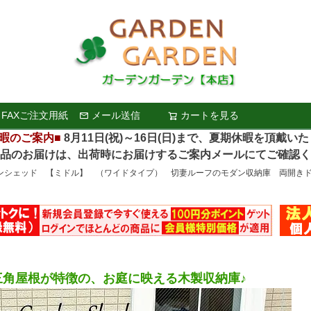
FAXご注文用紙
メール送信
カートを見る
検索
暇のご案内■
8月11日(祝)～16日(日)まで、夏期休暇を頂戴い
お届けは、出荷時にお届けするご案内メールにてご確認く
シェッド 【ミドル】 （ワイドタイプ） 切妻ルーフのモダン収納庫 両開きドア ＜
三角屋根が特徴の、お庭に映える木製収納庫♪