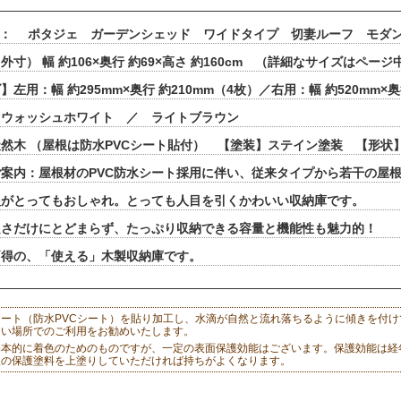
 ： ポタジェ ガーデンシェッド ワイドタイプ 切妻ルーフ モダン
外寸） 幅 約106×奥行 約69×高さ 約160cm （詳細なサイズはペ
左用：幅 約295mm×奥行 約210mm（4枚）／右用：幅 約520mm×奥
 ウォッシュホワイト ／ ライトブラウン
然木 （屋根は防水PVCシート貼付） 【塗装】ステイン塗装 【形状】組
案内：屋根材のPVC防水シート採用に伴い、従来タイプから若干の屋
根がとってもおしゃれ。とっても人目を引くかわいい収納庫です。
良さだけにとどまらず、たっぷり収納できる容量と機能性も魅力的！
両得の、「使える」木製収納庫です。
ート（防水PVCシート）を貼り加工し、水滴が自然と流れ落ちるように傾きを付
ない場所でのご利用をお勧めいたします。
基本的に着色のためのものですが、一定の表面保護効能はございます。保護効能は経
販の保護塗料を上塗りしていただければ持ちがよくなります。