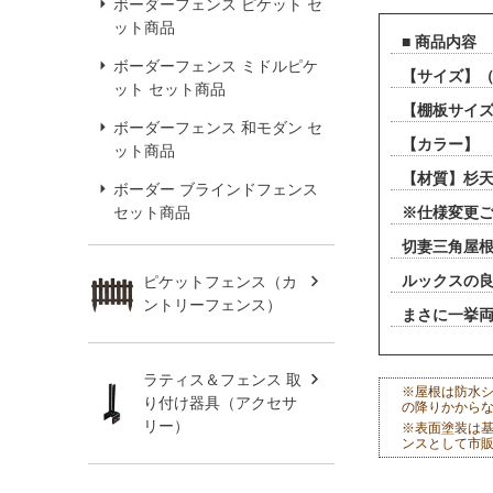
ボーダーフェンス ピケット セ
ット商品
■ 商品内容
ボーダーフェンス ミドルピケ
【サイズ】（
ット セット商品
【棚板サイズ】
ボーダーフェンス 和モダン セ
【カラー】
ット商品
【材質】杉天
ボーダー ブラインドフェンス
セット商品
※仕様変更ご
切妻三角屋
ルックスの
ピケットフェンス（カ
ントリーフェンス）
まさに一挙
ラティス＆フェンス 取
※屋根は防水シ
り付け器具（アクセサ
の降りかから
リー）
※表面塗装は
ンスとして市