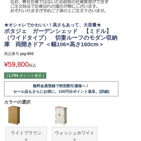
★オシャレでかわいい！高さもあって、大容量★
ポタジェ ガーデンシェッド 【ミドル】
（ワイドタイプ） 切妻ルーフのモダン収納
庫 両開きドア ＜幅106×高さ160cm＞
商品番号
ptg-900
¥
59,800
税込
[
1,794
ポイント進呈 ]
無料会員登録で特別割引価格へ！
セール品もさらにお得に。100円分ポイント進呈。[詳細]
カラーの選択
ライトブラウン
ウォッシュホワイト
×
×