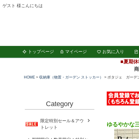
ゲスト 様こんにちは
トップページ
マイページ
お気に入り
■夏期休
商品の
HOME
収納庫（物置・ガーデン ストッカー）
ポタジェ ガーデン
Category
限定特別セール＆アウ
ゆるやかな
トレット