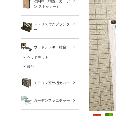
収納庫（物置・ガーデ
ン ストッカー）
トレリス付きプランタ
ー
ウッドデッキ・縁台
ウッドデッキ
縁台
エアコン室外機カバー
ガーデンファニチャー