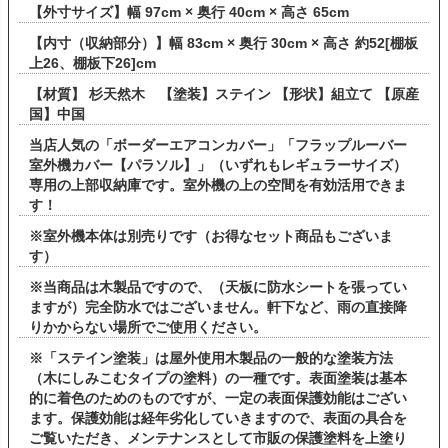
【外寸サイズ】幅 97cm × 奥行 40cm × 高さ 65cm
【内寸（収納部分）】幅 83cm × 奥行 30cm × 高さ 約52[棚板
上26、棚板下26]cm
【材質】 杉天然木 【塗装】ステイン 【形状】組立て 【原産
国】中国
当店人気の「ボーダーエアコンカバー」「フラップルーバー
室外機カバー【パラソル】」（いずれもレギュラーサイズ）
専用の上部収納庫です。室外機の上の空間を有効活用できま
す！
※室外機本体は別売りです（お得なセット商品もございま
す）
※当商品は木製品ですので、（天板に防水シートを張ってい
ますが）完全防水ではございません。軒下など、雨の直接降
りかからない場所でご使用ください。
※「ステイン塗装」は屋外使用木製品の一般的な塗装方法
（木にしみこむタイプの塗料）の一種です。表面塗装は基本
的に着色のためのものですが、一定の表面保護効能はござい
ます。保護効能は経年劣化していきますので、表面の具合を
ご覧いただき、メンテナンスとして市販の保護塗料を上塗り