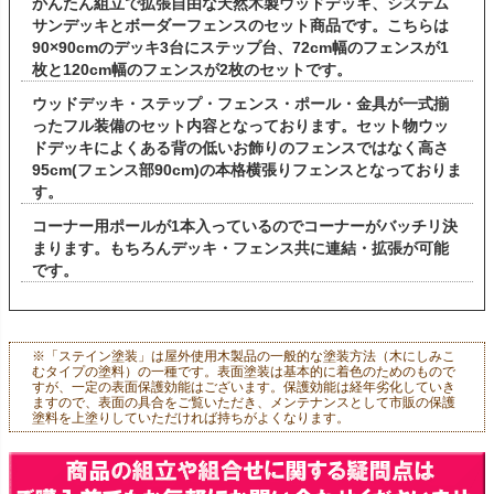
かんたん組立で拡張自由な天然木製ウッドデッキ、システム
サンデッキとボーダーフェンスのセット商品です。こちらは
90×90cmのデッキ3台にステップ台、72cm幅のフェンスが1
枚と120cm幅のフェンスが2枚のセットです。
ウッドデッキ・ステップ・フェンス・ポール・金具が一式揃
ったフル装備のセット内容となっております。セット物ウッ
ドデッキによくある背の低いお飾りのフェンスではなく高さ
95cm(フェンス部90cm)の本格横張りフェンスとなっておりま
す。
コーナー用ポールが1本入っているのでコーナーがバッチリ決
まります。もちろんデッキ・フェンス共に連結・拡張が可能
です。
※「ステイン塗装」は屋外使用木製品の一般的な塗装方法（木にしみこ
むタイプの塗料）の一種です。表面塗装は基本的に着色のためのもので
すが、一定の表面保護効能はございます。保護効能は経年劣化していき
ますので、表面の具合をご覧いただき、メンテナンスとして市販の保護
塗料を上塗りしていただければ持ちがよくなります。