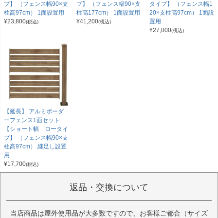
プ】 （フェンス幅90×支
プ】 （フェンス幅90×支
タイプ】 （フェンス幅1
柱高97cm） 1面設置用
柱高177cm） 1面設置用
20×支柱高97cm） 1面設
¥
23,800
¥
41,200
置用
(税込)
(税込)
¥
27,000
(税込)
【延長】 アルミボーダ
ーフェンス1面セット
【ショート幅 ロータイ
プ】 （フェンス幅90×支
柱高97cm） 継足し設置
用
¥
17,700
(税込)
返品・交換について
当店商品は屋外使用品が大多数ですので、お客様ご都合（サイズ