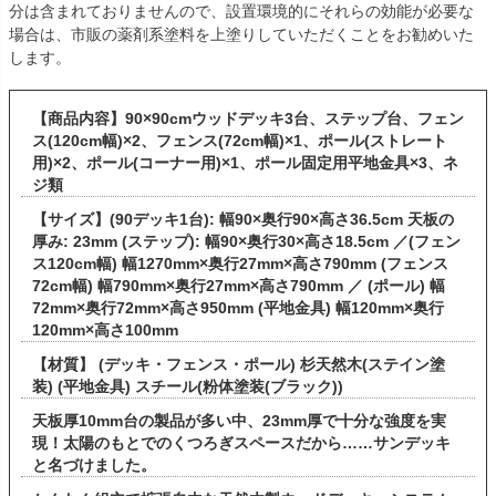
分は含まれておりませんので、設置環境的にそれらの効能が必要な
場合は、市販の薬剤系塗料を上塗りしていただくことをお勧めいた
します。
【商品内容】90×90cmウッドデッキ3台、ステップ台、フェン
ス(120cm幅)×2、フェンス(72cm幅)×1、ポール(ストレート
用)×2、ポール(コーナー用)×1、ポール固定用平地金具×3、ネ
ジ類
【サイズ】(90デッキ1台): 幅90×奥行90×高さ36.5cm 天板の
厚み: 23mm (ステップ): 幅90×奥行30×高さ18.5cm ／(フェン
ス120cm幅) 幅1270mm×奥行27mm×高さ790mm (フェンス
72cm幅) 幅790mm×奥行27mm×高さ790mm ／ (ポール) 幅
72mm×奥行72mm×高さ950mm (平地金具) 幅120mm×奥行
120mm×高さ100mm
【材質】 (デッキ・フェンス・ポール) 杉天然木(ステイン塗
装) (平地金具) スチール(粉体塗装(ブラック))
天板厚10mm台の製品が多い中、23mm厚で十分な強度を実
現！太陽のもとでのくつろぎスペースだから……サンデッキ
と名づけました。