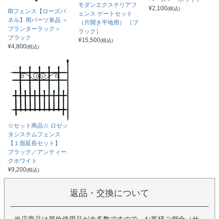
モダンエクステリアフ
¥
2,100
(税込)
IBフェンス【ローズパ
ェンス ゲートセット
ネル】用パーツ単品 ＜
（片開き平地用） ［ブ
プランターラック＞
ラック］
ブラック
¥
15,500
(税込)
¥
4,800
(税込)
☆セット商品☆ ロゼッ
タシステムフェンス
【１面延長セット】
ブラック／アンティー
クホワイト
¥
9,200
(税込)
返品・交換について