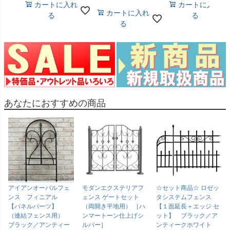
カートに入れ
カートに入れ
カートに入れ
る
る
る
あなたにおすすめの商品
アイアンオーバルフェ
モダンエクステリアフ
☆セット商品☆ ロゼッ
ンス フィニアル
ェンス ゲートセット
タシステムフェンス
【パネルパーツ】
（両開き平地用） ［ハ
【１面延長＋エッジ セ
（連結フェンス用）
ンマートーン仕上げシ
ット】 ブラック／ア
ブラック／アンティー
ルバー］
ンティークホワイト