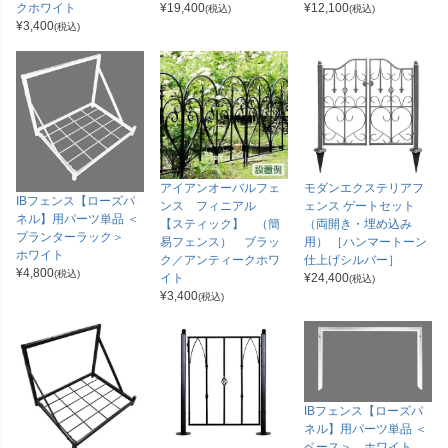
クホワイト
¥
19,400
¥
12,100
(税込)
(税込)
¥
3,400
(税込)
アイアンオーバルフェ
モダンエクステリアフ
IBフェンス【ローズパ
ンス フィニアル
ェンス ゲートセット
ネル】用パーツ単品 ＜
【スティック】 （簡
（両開き・埋め込み
プランターラック＞
易フェンス） ブラッ
用） ［ハンマートーン
ホワイト
ク／アンティークホワ
仕上げシルバー］
¥
4,800
(税込)
イト
¥
24,400
(税込)
¥
3,400
(税込)
IBフェンス【ローズパ
ネル】用パーツ単品 ＜
ベース＞ ホワイト