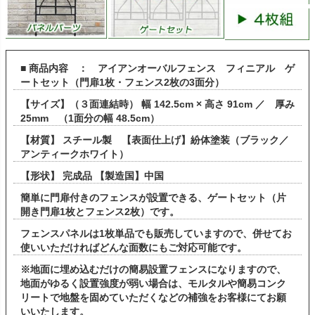
■ 商品内容 ： アイアンオーバルフェンス フィニアル ゲ
ートセット（門扉1枚・フェンス2枚の3面分）
【サイズ】（３面連結時） 幅 142.5cm × 高さ 91cm ／ 厚み
25mm （1面分の幅 48.5cm）
【材質】 スチール製 【表面仕上げ】紛体塗装（ブラック／
アンティークホワイト）
【形状】 完成品 【製造国】中国
簡単に門扉付きのフェンスが設置できる、ゲートセット（片
開き門扉1枚とフェンス2枚）です。
フェンスパネルは1枚単品でも販売していますので、併せてお
使いいただければどんな面数にもご対応可能です。
※地面に埋め込むだけの簡易設置フェンスになりますので、
地面がゆるく設置強度が弱い場合は、モルタルや簡易コンク
リートで地盤を固めていただくなどの補強をお客様にてお願
いいたします。