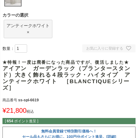
カラーの選択
アンティークホワイト
×
数量：
お気に入りに登録する
★特報！一度は廃番になった商品ですが、復活しました★
アイアン ガーデンラック（プランタースタン
ド）大きく飾れる４段ラック・ハイタイプ ア
ンティークホワイト ［BLANCTIQUEシリー
ズ］
商品番号
ss-spl-6619
¥
21,800
税込
[
654
ポイント進呈 ]
無料会員登録で特別割引価格へ！
セール品もさらにお得に。100円分ポイント進呈。[詳細]