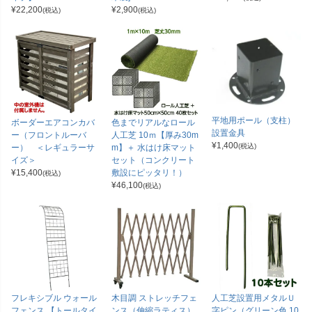
¥
22,200
¥
2,900
(税込)
(税込)
平地用ポール（支柱）
ボーダーエアコンカバ
色までリアルなロール
設置金具
ー（フロントルーバ
人工芝 10ｍ【厚み30m
¥
1,400
(税込)
ー） ＜レギュラーサ
m】＋ 水はけ床マット
イズ＞
セット（コンクリート
¥
15,400
敷設にピッタリ！）
(税込)
¥
46,100
(税込)
フレキシブル ウォール
木目調 ストレッチフェ
人工芝設置用メタルＵ
フェンス 【トールタイ
ンス（伸縮ラティス）
字ピン（グリーン色 10