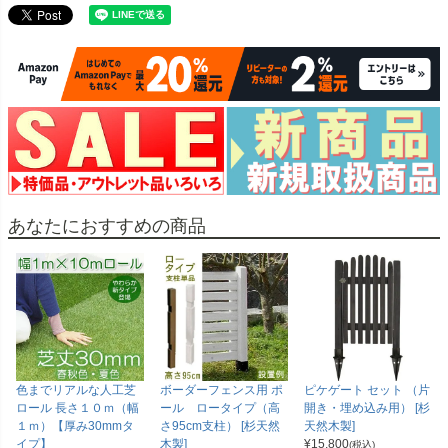
あなたにおすすめの商品
色までリアルな人工芝
ボーダーフェンス用 ポ
ピケゲート セット （片
ロール 長さ１０ｍ（幅
ール ロータイプ（高
開き・埋め込み用） [杉
１ｍ）【厚み30mmタ
さ95cm支柱） [杉天然
天然木製]
イプ】
木製]
¥
15,800
(税込)