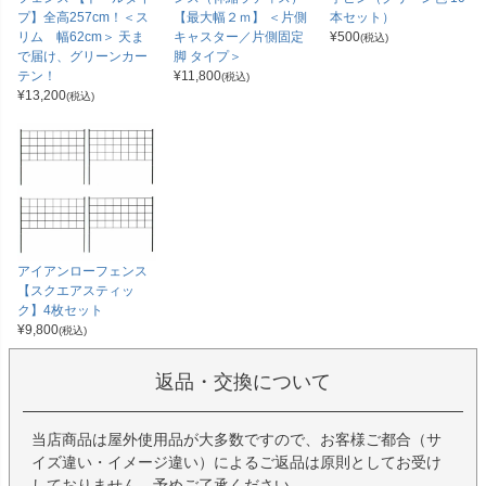
プ】全高257cm！＜ス
【最大幅２ｍ】 ＜片側
本セット）
リム 幅62cm＞ 天ま
キャスター／片側固定
¥
500
(税込)
で届け、グリーンカー
脚 タイプ＞
テン！
¥
11,800
(税込)
¥
13,200
(税込)
アイアンローフェンス
【スクエアスティッ
ク】4枚セット
¥
9,800
(税込)
返品・交換について
当店商品は屋外使用品が大多数ですので、お客様ご都合（サ
イズ違い・イメージ違い）によるご返品は原則としてお受け
しておりません。予めご了承ください。