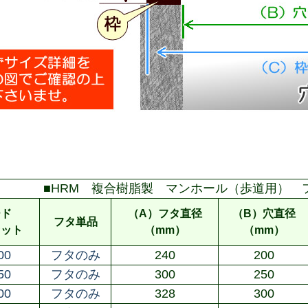
■HRM 複合樹脂製 マンホール（歩道用） 
ード
（A）フタ直径
（B）穴直径
フタ単品
セット
（mm）
（mm）
00
フタのみ
240
200
50
フタのみ
300
250
00
フタのみ
328
300