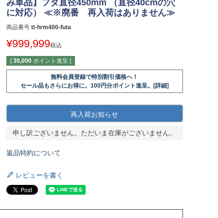
み単品】フタ直径450mm （直径40cmの穴
に対応） ≪※廃番 再入荷はありません≫
商品番号
tt-hrm400-futa
¥
999,999
税込
[
30,000
ポイント進呈 ]
無料会員登録で特別割引価格へ！
セール品もさらにお得に。100円分ポイント進呈。[詳細]
再入荷お知らせ
申し訳ございません。ただいま在庫がございません。
返品特約について
レビューを書く