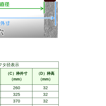
フタ径表示
（C）枠外寸
（D）枠高
（mm）
（mm）
260
32
325
32
370
32