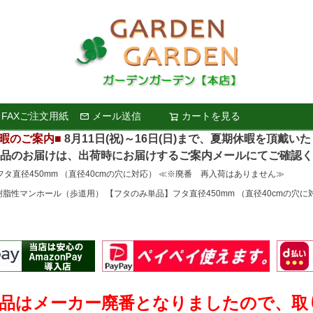
FAXご注文用紙
メール送信
カートを見る
検索
暇のご案内■
8月11日(祝)～16日(日)まで、夏期休暇を頂戴い
お届けは、出荷時にお届けするご案内メールにてご確認く
タ直径450mm （直径40cmの穴に対応） ≪※廃番 再入荷はありません≫
樹脂性マンホール（歩道用） 【フタのみ単品】フタ直径450mm （直径40cmの穴
本品はメーカー廃番となりましたので、