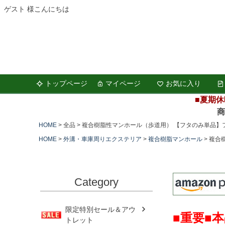
ゲスト 様こんにちは
トップページ
マイページ
お気に入り
■夏期休
商品の
HOME
全品
複合樹脂性マンホール（歩道用） 【フタのみ単品】フ
HOME
外溝・車庫周りエクステリア
複合樹脂マンホール
複合
Category
限定特別セール＆アウ
■重要■
トレット