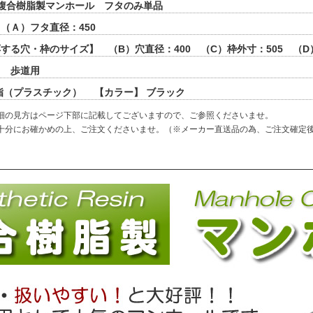
複合樹脂製マンホール フタのみ単品
（Ａ）フタ直径：450
する穴・枠のサイズ】 （B）穴直径：400 （C）枠外寸：505 （D
】 歩道用
脂（プラスチック） 【カラー】 ブラック
細の見方はページ下部に記載してございますので、ご参照くださいませ。
十分にお確かめの上、ご注文くださいませ。（※メーカー直送品の為、ご注文確定
）