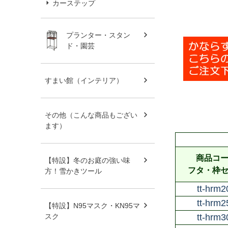
カーステップ
プランター・スタン
ド・園芸
すまい館（インテリア）
その他（こんな商品もござい
ます）
商品コ
【特設】冬のお庭の強い味
フタ・枠
方！雪かきツール
tt-hrm2
tt-hrm2
【特設】N95マスク・KN95マ
スク
tt-hrm3