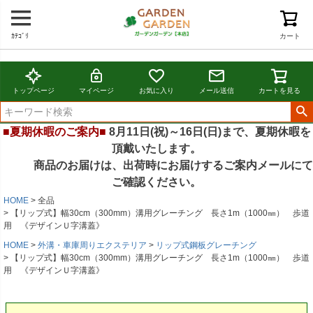
ｶﾃｺﾞﾘ
カート
トップページ
マイページ
お気に入り
メール送信
カートを見る
■夏期休暇のご案内■
8月11日(祝)～16日(日)まで、夏期休暇を
頂戴いたします。
商品のお届けは、出荷時にお届けするご案内メールにて
ご確認ください。
HOME
全品
【リップ式】幅30cm（300mm）溝用グレーチング 長さ1m（1000㎜） 歩道
用 《デザインＵ字溝蓋》
HOME
外溝・車庫周りエクステリア
リップ式鋼板グレーチング
【リップ式】幅30cm（300mm）溝用グレーチング 長さ1m（1000㎜） 歩道
用 《デザインＵ字溝蓋》