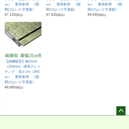
㎜） 乗用車用 《隙
㎜） 乗用車用 《隙
㎜） 乗用車用 《隙
間のないＵ字溝蓋》
間のないＵ字溝蓋》
間のないＵ字溝蓋》
¥
7,120
¥
7,930
¥
9,490
(税込)
(税込)
(税込)
【縞鋼板型】幅20cm
（200mm）溝用グレー
チング 長さ1m（995
㎜） 乗用車用 《隙
間のないＵ字溝蓋》
¥
8,680
(税込)
ペー
ジト