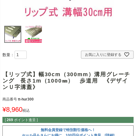
数量：
お気に入りに登録する
【リップ式】幅30cm（300mm）溝用グレーチ
ング 長さ1m（1000㎜） 歩道用 《デザイ
ンＵ字溝蓋》
商品番号
tt-hur300
¥
8,960
税込
[
269
ポイント進呈 ]
無料会員登録で特別割引価格へ！
セール品もさらにお得に。100円分ポイント進呈。[詳細]