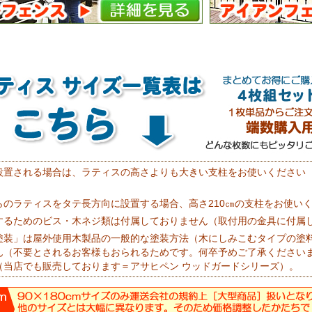
設置される場合は、ラティスの高さよりも大きい支柱をお使いください
らのラティスをタテ長方向に設置する場合、高さ210㎝の支柱をお使い
するためのビス・木ネジ類は付属しておりません（取付用の金具に付属
塗装」は屋外使用木製品の一般的な塗装方法（木にしみこむタイプの塗
ん（不要とされるお客様もおられるためです。何卒予めご了承ください
（当店でも販売しております＝アサヒペン ウッドガードシリーズ）。