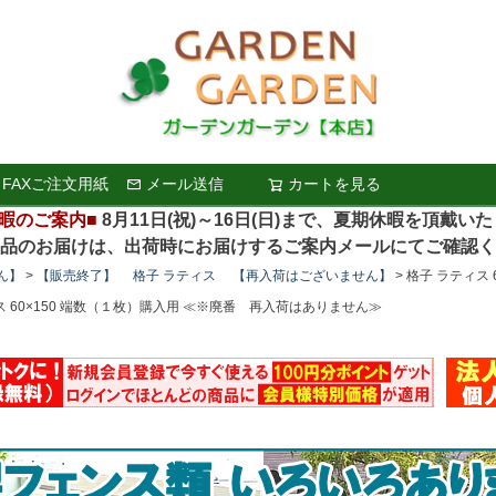
FAXご注文用紙
メール送信
カートを見る
検索
暇のご案内■
8月11日(祝)～16日(日)まで、夏期休暇を頂戴い
お届けは、出荷時にお届けするご案内メールにてご確認く
ん】
【販売終了】 格子 ラティス 【再入荷はございません】
格子 ラティス
ス 60×150 端数（１枚）購入用 ≪※廃番 再入荷はありません≫