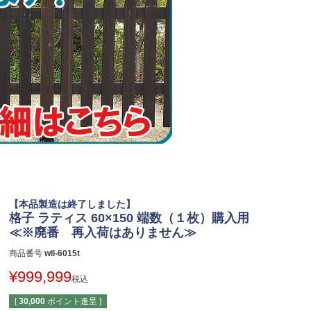
【本品製造は終了しました】
格子 ラティス 60×150 端数（１枚）購入用
≪※廃番 再入荷はありません≫
商品番号
wll-6015t
¥
999,999
税込
[
30,000
ポイント進呈 ]