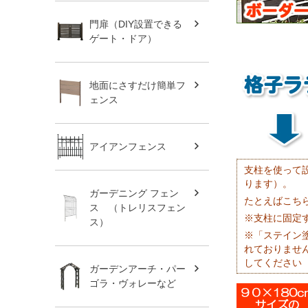
門扉（DIY設置できる
ゲート・ドア）
地面にさすだけ簡単フ
ェンス
アイアンフェンス
支柱を使って
ります）。
ガーデニング フェン
たとえばこち
ス （トレリスフェン
※支柱に固定
ス）
※「ステイン
れておりませ
してください
ガーデンアーチ・パー
ゴラ・ヴォレーなど