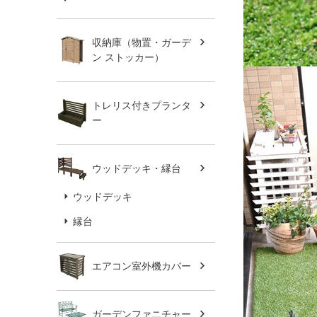
収納庫（物置・ガーデ
ン ストッカー）
トレリス付きプランタ
ー
ウッドデッキ・縁台
ウッドデッキ
縁台
エアコン室外機カバー
ガーデンファニチャー