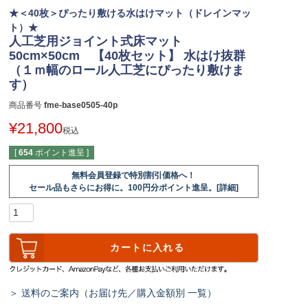
★＜40枚＞ぴったり敷ける水はけマット（ドレインマッ
ト）★
人工芝用ジョイント式床マット
50cm×50cm 【40枚セット】 水はけ抜群
（１ｍ幅のロール人工芝にぴったり敷けま
す）
商品番号
fme-base0505-40p
¥
21,800
税込
[
654
ポイント進呈 ]
無料会員登録で特別割引価格へ！
セール品もさらにお得に。100円分ポイント進呈。[詳細]
カートに入れる
＞ 送料のご案内（お届け先／購入金額別 一覧）