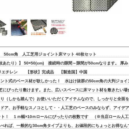
 50cm角 人工芝用ジョイント床マット 40枚セット
あたり）】 50×50(cm) 接続時の隙間～隙間が50cmなります。 厚み
ポリエチレン 【形状】完成品 【製造国】中国
ント式のベース材が欲しかった！ 水はけ抜群の50cm角の大判ジョイ
工芝にぴったり敷けます。また、広いスペースに床マット材を敷きたい場
たり（しかも踏んで）お使いいただくアイテムなので、しっかりと全面
トドア、お手軽なスノコとして・・人工芝のベースのみならず、アイデ
ット！ １ｍ幅×10ｍロールにぴったりの枚数です （※当店ロール人
べれば、一般的な30cm角タイプよりも、お値段的にちょっとお得なん