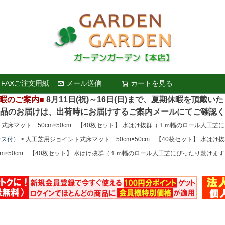
FAXご注文用紙
メール送信
カートを見る
検索
暇のご案内■
8月11日(祝)～16日(日)まで、夏期休暇を頂戴い
お届けは、出荷時にお届けするご案内メールにてご確認く
式床マット 50cm×50cm 【40枚セット】 水はけ抜群（１ｍ幅のロール人工芝
ース付）
人工芝用ジョイント式床マット 50cm×50cm 【40枚セット】 水は
m×50cm 【40枚セット】 水はけ抜群（１ｍ幅のロール人工芝にぴったり敷けます