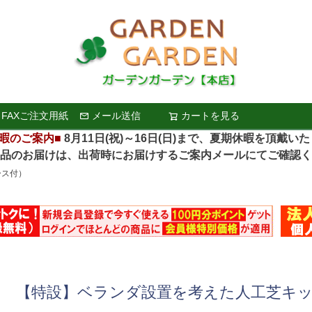
FAXご注文用紙
メール送信
カートを見る
検索
暇のご案内■
8月11日(祝)～16日(日)まで、夏期休暇を頂戴い
お届けは、出荷時にお届けするご案内メールにてご確認く
ース付）
【特設】ベランダ設置を考えた人工芝キ