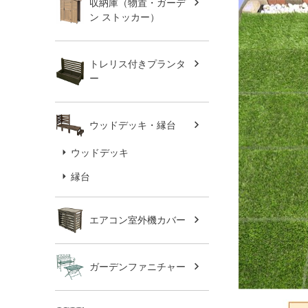
収納庫（物置・ガーデ
ン ストッカー）
トレリス付きプランタ
ー
ウッドデッキ・縁台
ウッドデッキ
縁台
エアコン室外機カバー
ガーデンファニチャー