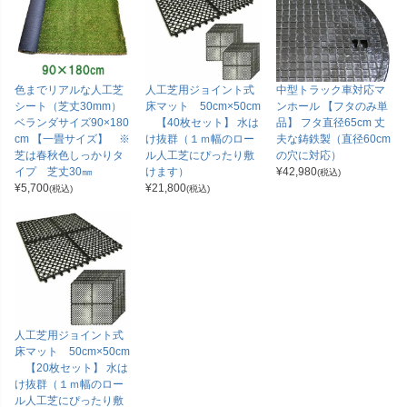
色までリアルな人工芝
人工芝用ジョイント式
中型トラック車対応マ
シート（芝丈30mm）
床マット 50cm×50cm
ンホール 【フタのみ単
ベランダサイズ90×180
【40枚セット】 水は
品】 フタ直径65cm 丈
cm 【一畳サイズ】 ※
け抜群（１ｍ幅のロー
夫な鋳鉄製（直径60cm
芝は春秋色しっかりタ
ル人工芝にぴったり敷
の穴に対応）
イプ 芝丈30㎜
けます）
¥
42,980
(税込)
¥
5,700
¥
21,800
(税込)
(税込)
人工芝用ジョイント式
床マット 50cm×50cm
【20枚セット】 水は
け抜群（１ｍ幅のロー
ル人工芝にぴったり敷