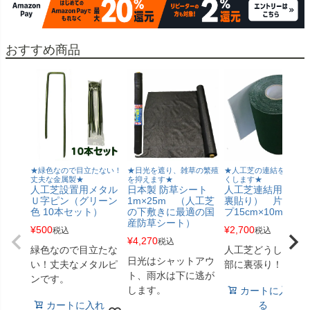
おすすめ商品
★緑色なので目立たない！
★日光を遮り、雑草の繁殖
★人工芝の連結を目立た
丈夫な金属製★
を抑えます★
くします★
人工芝設置用メタル
日本製 防草シート
人工芝連結用（継
Ｕ字ピン（グリーン
1m×25m （人工芝
裏貼り） 片面テ
色 10本セット）
の下敷きに最適の国
プ15cm×10m
産防草シート）
¥
500
¥
2,700
税込
税込
¥
4,270
税込
緑色なので目立たな
人工芝どうしの接
日光はシャットアウ
い！丈夫なメタルピ
部に裏張り！
ト、雨水は下に逃が
ンです。
します。
カートに入れ
カートに入れ
る