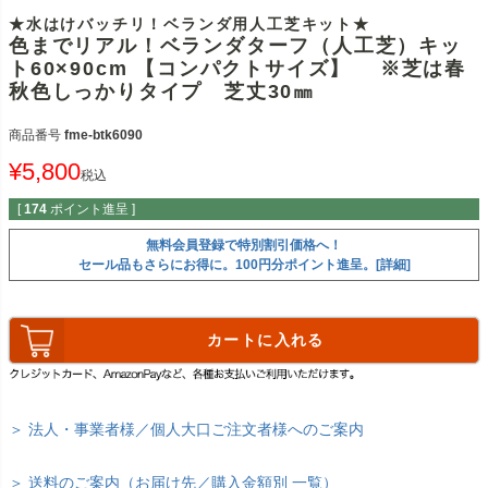
★水はけバッチリ！ベランダ用人工芝キット★
色までリアル！ベランダターフ（人工芝）キッ
ト60×90cm 【コンパクトサイズ】 ※芝は春
秋色しっかりタイプ 芝丈30㎜
商品番号
fme-btk6090
¥
5,800
税込
[
174
ポイント進呈 ]
無料会員登録で特別割引価格へ！
セール品もさらにお得に。100円分ポイント進呈。[詳細]
カートに入れる
＞ 法人・事業者様／個人大口ご注文者様へのご案内
＞ 送料のご案内（お届け先／購入金額別 一覧）