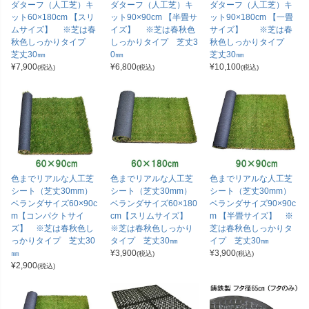
ダターフ（人工芝）キ
ダターフ（人工芝）キ
ダターフ（人工芝）キ
ット60×180cm 【スリ
ット90×90cm 【半畳サ
ット90×180cm 【一畳
ムサイズ】 ※芝は春
イズ】 ※芝は春秋色
サイズ】 ※芝は春
秋色しっかりタイプ
しっかりタイプ 芝丈3
秋色しっかりタイプ
芝丈30㎜
0㎜
芝丈30㎜
¥
7,900
¥
6,800
¥
10,100
(税込)
(税込)
(税込)
色までリアルな人工芝
色までリアルな人工芝
色までリアルな人工芝
シート（芝丈30mm）
シート（芝丈30mm）
シート（芝丈30mm）
ベランダサイズ60×90c
ベランダサイズ60×180
ベランダサイズ90×90c
m【コンパクトサイ
cm【スリムサイズ】
m 【半畳サイズ】 ※
ズ】 ※芝は春秋色し
※芝は春秋色しっかり
芝は春秋色しっかりタ
っかりタイプ 芝丈30
タイプ 芝丈30㎜
イプ 芝丈30㎜
㎜
¥
3,900
¥
3,900
(税込)
(税込)
¥
2,900
(税込)