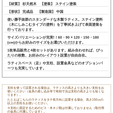
【材質】 杉天然木 【塗装】 ステイン塗装
【形状】 完成品 【製造国】 中国
使い勝手抜群のスタンダードな木製ラティス。ステイン塗料
（木にしみこむタイプの塗料）を丁寧拭き上げて表面塗装を
行っております。
サイズバリエーションが充実!！60・90 × 120・150・180
(cm)からお好みのサイズをお選びいただけます。
1枚単品販売と4枚セットがあります。組み合わせれば、ぴっ
たりの枚数、お好みのレイアウト設置が自由自在。
ラティスベース（足）や支柱、設置金具などのオプションパ
ーツも充実しています。
支柱を使って設置される場合は、ラティスの高さよりも大きい支柱をお
使いください（金具の差し込み等で有効寸法は支柱の高さよりも短くな
ります）。
たとえばこちらのラティスをタテ長方向に設置する場合、高さ150㎝の
以上の支柱をお使いください。
※支柱に固定するためのビス・木ネジ類は付属しておりません（取付用
の金具に付属しています）。