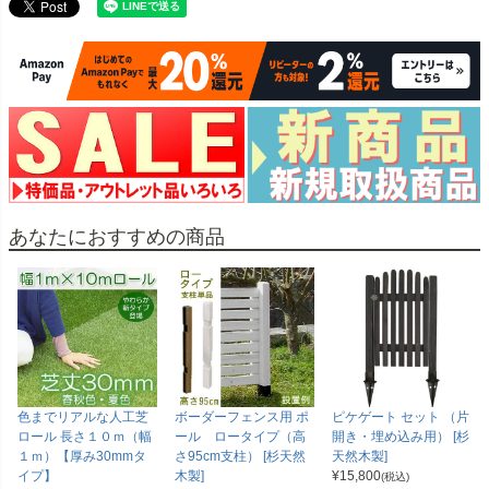
あなたにおすすめの商品
色までリアルな人工芝
ボーダーフェンス用 ポ
ピケゲート セット （片
ロール 長さ１０ｍ（幅
ール ロータイプ（高
開き・埋め込み用） [杉
１ｍ）【厚み30mmタ
さ95cm支柱） [杉天然
天然木製]
イプ】
木製]
¥
15,800
(税込)