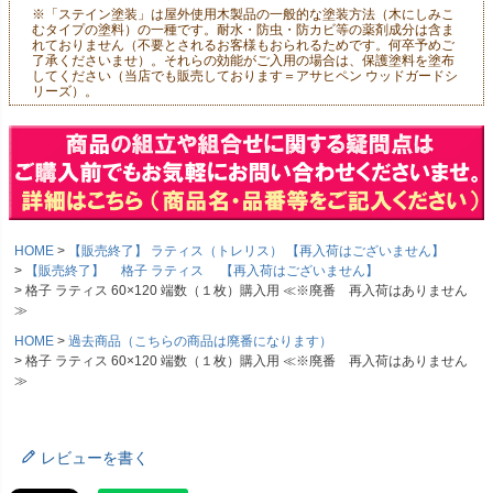
※「ステイン塗装」は屋外使用木製品の一般的な塗装方法（木にしみこ
むタイプの塗料）の一種です。耐水・防虫・防カビ等の薬剤成分は含ま
れておりません（不要とされるお客様もおられるためです。何卒予めご
了承くださいませ）。それらの効能がご入用の場合は、保護塗料を塗布
してください（当店でも販売しております＝アサヒペン ウッドガードシ
リーズ）。
HOME
【販売終了】 ラティス（トレリス） 【再入荷はございません】
【販売終了】 格子 ラティス 【再入荷はございません】
格子 ラティス 60×120 端数（１枚）購入用 ≪※廃番 再入荷はありません
≫
HOME
過去商品（こちらの商品は廃番になります）
格子 ラティス 60×120 端数（１枚）購入用 ≪※廃番 再入荷はありません
≫
レビューを書く