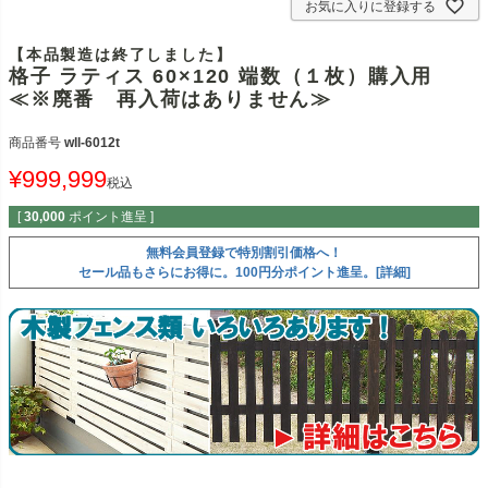
お気に入りに登録する
【本品製造は終了しました】
格子 ラティス 60×120 端数（１枚）購入用
≪※廃番 再入荷はありません≫
商品番号
wll-6012t
¥
999,999
税込
[
30,000
ポイント進呈 ]
無料会員登録で特別割引価格へ！
セール品もさらにお得に。100円分ポイント進呈。[詳細]