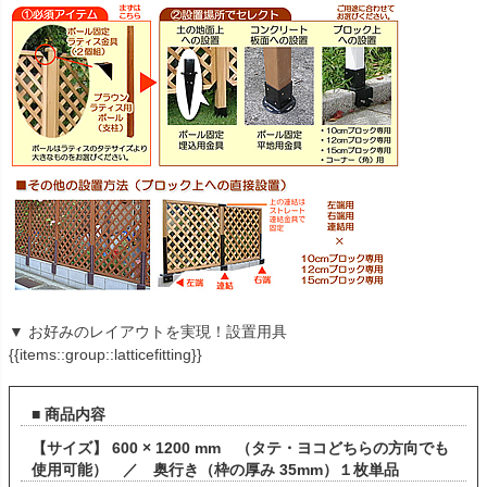
▼ お好みのレイアウトを実現！設置用具
{{items::group::latticefitting}}
■ 商品内容
【サイズ】 600 × 1200 mm （タテ・ヨコどちらの方向でも
使用可能） ／ 奥行き（枠の厚み 35mm）１枚単品