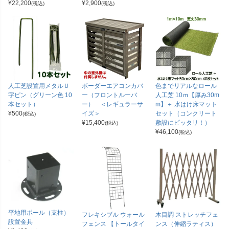
¥
22,200
¥
2,900
(税込)
(税込)
人工芝設置用メタルＵ
ボーダーエアコンカバ
色までリアルなロール
字ピン（グリーン色 10
ー（フロントルーバ
人工芝 10ｍ【厚み30m
本セット）
ー） ＜レギュラーサ
m】＋ 水はけ床マット
¥
500
イズ＞
セット（コンクリート
(税込)
¥
15,400
敷設にピッタリ！）
(税込)
¥
46,100
(税込)
平地用ポール（支柱）
フレキシブル ウォール
木目調 ストレッチフェ
設置金具
フェンス 【トールタイ
ンス（伸縮ラティス）