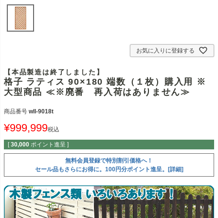
お気に入りに登録する
【本品製造は終了しました】
格子 ラティス 90×180 端数（１枚）購入用 ※
大型商品 ≪※廃番 再入荷はありません≫
商品番号
wll-9018t
¥
999,999
税込
[
30,000
ポイント進呈 ]
無料会員登録で特別割引価格へ！
セール品もさらにお得に。100円分ポイント進呈。[詳細]