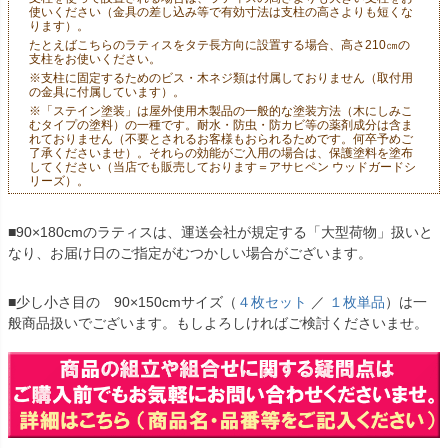
使いください（金具の差し込み等で有効寸法は支柱の高さよりも短くな
ります）。
たとえばこちらのラティスをタテ長方向に設置する場合、高さ210㎝の
支柱をお使いください。
※支柱に固定するためのビス・木ネジ類は付属しておりません（取付用
の金具に付属しています）。
※「ステイン塗装」は屋外使用木製品の一般的な塗装方法（木にしみこ
むタイプの塗料）の一種です。耐水・防虫・防カビ等の薬剤成分は含ま
れておりません（不要とされるお客様もおられるためです。何卒予めご
了承くださいませ）。それらの効能がご入用の場合は、保護塗料を塗布
してください（当店でも販売しております＝アサヒペン ウッドガードシ
リーズ）。
■90×180cmのラティスは、運送会社が規定する「大型荷物」扱いと
なり、お届け日のご指定がむつかしい場合がございます。
■少し小さ目の 90×150cmサイズ（
４枚セット
／
１枚単品
）は一
般商品扱いでございます。もしよろしければご検討くださいませ。