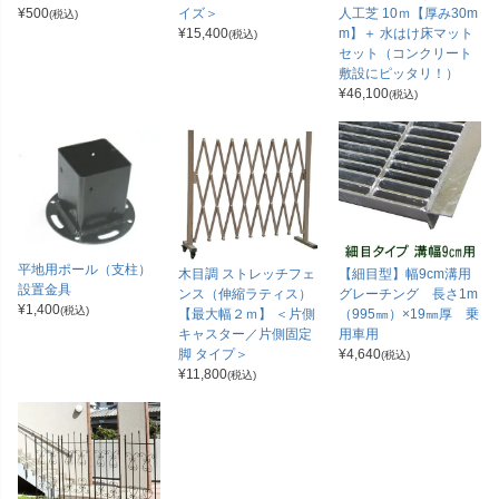
¥
500
イズ＞
人工芝 10ｍ【厚み30m
(税込)
¥
15,400
m】＋ 水はけ床マット
(税込)
セット（コンクリート
敷設にピッタリ！）
¥
46,100
(税込)
平地用ポール（支柱）
木目調 ストレッチフェ
【細目型】幅9cm溝用
設置金具
ンス（伸縮ラティス）
グレーチング 長さ1m
¥
1,400
(税込)
【最大幅２ｍ】 ＜片側
（995㎜）×19㎜厚 乗
キャスター／片側固定
用車用
脚 タイプ＞
¥
4,640
(税込)
¥
11,800
(税込)