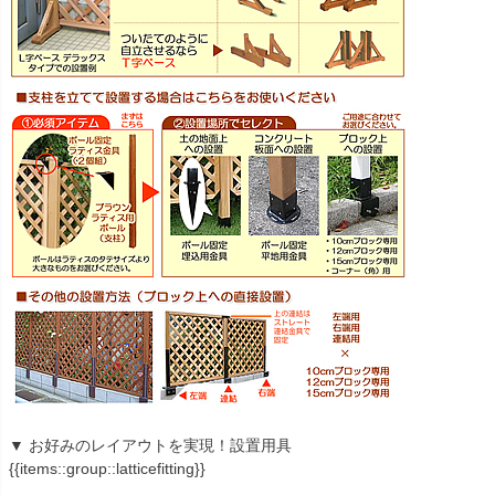
▼ お好みのレイアウトを実現！設置用具
{{items::group::latticefitting}}