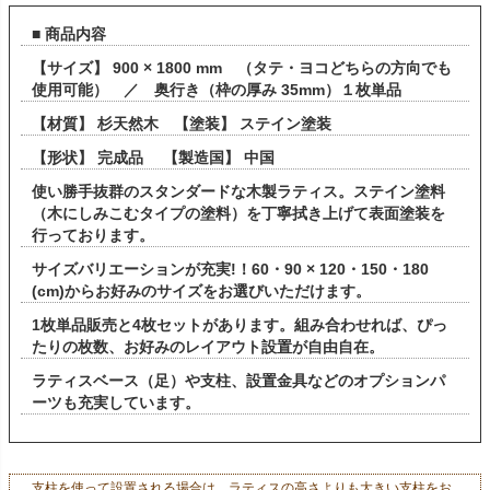
■ 商品内容
【サイズ】 900 × 1800 mm （タテ・ヨコどちらの方向でも
使用可能） ／ 奥行き（枠の厚み 35mm）１枚単品
【材質】 杉天然木 【塗装】 ステイン塗装
【形状】 完成品 【製造国】 中国
使い勝手抜群のスタンダードな木製ラティス。ステイン塗料
（木にしみこむタイプの塗料）を丁寧拭き上げて表面塗装を
行っております。
サイズバリエーションが充実!！60・90 × 120・150・180
(cm)からお好みのサイズをお選びいただけます。
1枚単品販売と4枚セットがあります。組み合わせれば、ぴっ
たりの枚数、お好みのレイアウト設置が自由自在。
ラティスベース（足）や支柱、設置金具などのオプションパ
ーツも充実しています。
支柱を使って設置される場合は、ラティスの高さよりも大きい支柱をお