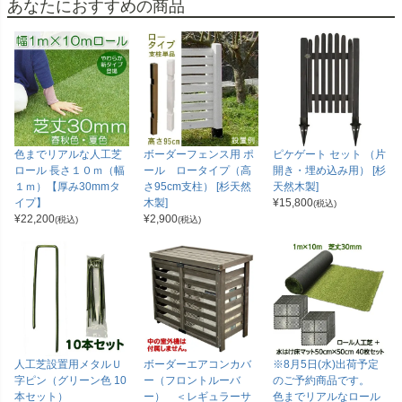
あなたにおすすめの商品
色までリアルな人工芝
ボーダーフェンス用 ポ
ピケゲート セット （片
ロール 長さ１０ｍ（幅
ール ロータイプ（高
開き・埋め込み用） [杉
１ｍ）【厚み30mmタ
さ95cm支柱） [杉天然
天然木製]
イプ】
木製]
¥
15,800
(税込)
¥
22,200
¥
2,900
(税込)
(税込)
人工芝設置用メタルＵ
ボーダーエアコンカバ
※8月5日(水)出荷予定
字ピン（グリーン色 10
ー（フロントルーバ
のご予約商品です。
本セット）
ー） ＜レギュラーサ
色までリアルなロール