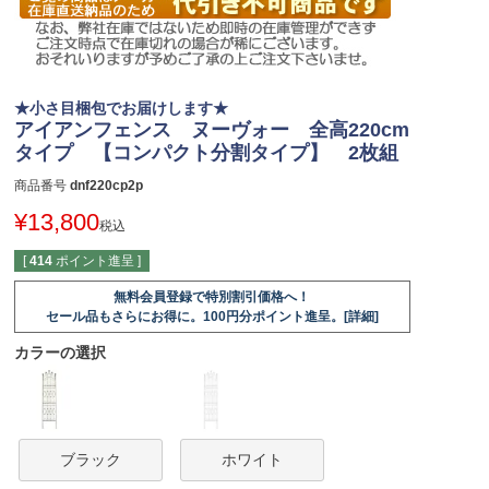
★小さ目梱包でお届けします★
アイアンフェンス ヌーヴォー 全高220cm
タイプ 【コンパクト分割タイプ】 2枚組
商品番号
dnf220cp2p
¥
13,800
税込
[
414
ポイント進呈 ]
無料会員登録で特別割引価格へ！
セール品もさらにお得に。100円分ポイント進呈。[詳細]
カラーの選択
ブラック
ホワイト