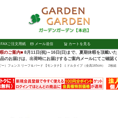
FAXご注文用紙
メール送信
カートを見る
検索
暇のご案内■
8月11日(祝)～16日(日)まで、夏期休暇を頂戴い
お届けは、出荷時にお届けするご案内メールにてご確認く
ビー）フェンス リーフ＆バード 【モンタナ】 ミドルタイプ（全高165cm） 2枚組