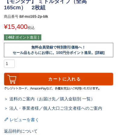
【モンタナ】 ミドルタイプ（全高
165cm） 2枚組
商品番号
ibf-mo165-2p-blk
¥
15,400
税込
[
462
ポイント進呈 ]
無料会員登録で特別割引価格へ！
セール品もさらにお得に。100円分ポイント進呈。[詳細]
カートに入れる
＞ 送料のご案内（お届け先／購入金額別 一覧）
＞ 法人・事業者様／個人大口ご注文者様へのご案内
レビューを書く
返品特約について