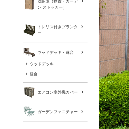
収納庫（物置・ガーデ
ン ストッカー）
トレリス付きプランタ
ー
ウッドデッキ・縁台
ウッドデッキ
縁台
エアコン室外機カバー
ガーデンファニチャー