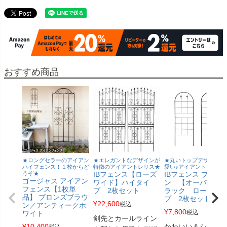
おすすめ商品
★ロングセラーのアイアン
★エレガントなデザインが
★丸いトップデザインが
ハイフェンス！１枚からど
特徴のアイアントレリス★
愛い♪アイアントレリス
うぞ★
IBフェンス【ローズ
IBフェンス プレー
ゴージャス アイアン
ワイド】ハイタイ
ン 【オーバル】 
フェンス【1枚単
プ 2枚セット
ラック ロータイ
品】 ブロンズブラウ
プ 2枚セット
¥
22,600
税込
ン／アンティークホ
¥
7,800
税込
ワイト
剣先とカールライン
¥
10,400
かわいい＆シンプ