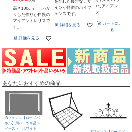
税込
を配した優雅なデザ
♪なアイアントレリ
インが特徴のハイフ
高さ180cm！しっか
ス
ェンスです。
りした作りが自慢の
アイアントレリスで
カートに入れ
詳細を見る
す。
る
詳細を見る
あなたにおすすめの商品
IBフェンス【ローズパ
ネル】用パーツ単品 ＜
ベース＞ ホワイト
IBフェンス【ローズパ