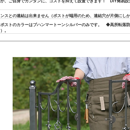
が、ご自身でカンタンに、コストを抑えて設置できます！ DIY簡易
ェンスとの連結は出来ません（ポストが端用のため、連結穴が片側にし
・ポストのカラーはブハンマートーンシルバーのみです。 ◆高所転落
す）。