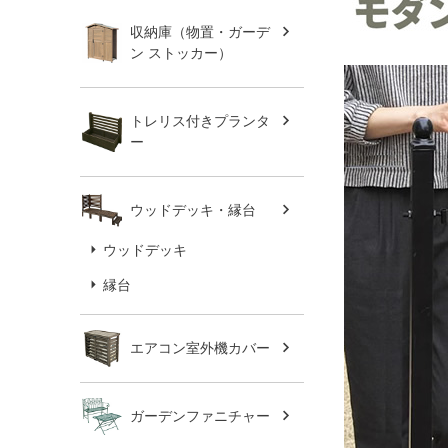
収納庫（物置・ガーデ
ン ストッカー）
トレリス付きプランタ
ー
ウッドデッキ・縁台
ウッドデッキ
縁台
エアコン室外機カバー
ガーデンファニチャー