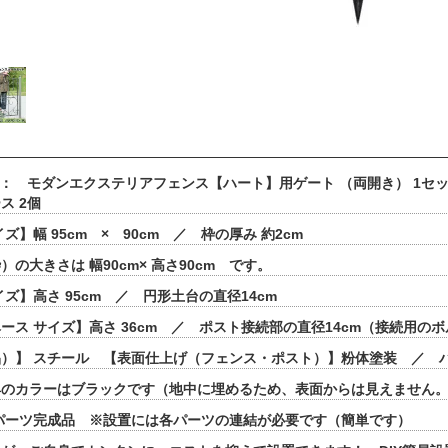
 ： モダンエクステリアフェンス【ハート】用ゲート （両開き） 1
ス 2個
ズ】幅 95cm × 90cm ／ 枠の厚み 約2cm
の大きさは 幅90cm× 高さ90cm です。
イズ】高さ 95cm ／ 円形土台の直径14cm
ース サイズ】高さ 36cm ／ ポスト接続部の直径14cm（接続用の
）】 スチール 【表面仕上げ（フェンス・ポスト）】粉体塗装 ／ 
のカラーはブラックです（地中に埋めるため、表面からは見えません
各パーツ完成品 ※設置には各パーツの連結が必要です（簡単です） 