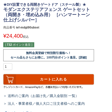
★DIY設置できる両開きゲートドア（スチール製）★
モダンエクステリアフェンス ゲートセット
（両開き・埋め込み用） ［ハンマートーン
仕上げシルバー］
商品番号
ief-mdgt90ubset
¥
24,400
税込
[
732
ポイント進呈 ]
無料会員登録で特別割引価格へ！
セール品もさらにお得に。100円分ポイント進呈。[詳細]
カートに入れる
＞ 送料のご案内（お届け先／購入金額別 一覧）
＞ 法人・事業者様／個人大口ご注文者様へのご案内