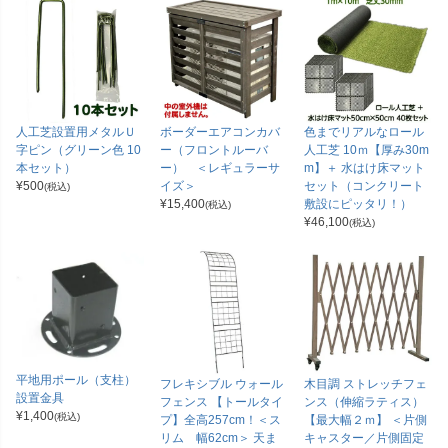
人工芝設置用メタルＵ
ボーダーエアコンカバ
色までリアルなロール
字ピン（グリーン色 10
ー（フロントルーバ
人工芝 10ｍ【厚み30m
本セット）
ー） ＜レギュラーサ
m】＋ 水はけ床マット
¥
500
イズ＞
セット（コンクリート
(税込)
¥
15,400
敷設にピッタリ！）
(税込)
¥
46,100
(税込)
平地用ポール（支柱）
フレキシブル ウォール
木目調 ストレッチフェ
設置金具
フェンス 【トールタイ
ンス（伸縮ラティス）
¥
1,400
(税込)
プ】全高257cm！＜ス
【最大幅２ｍ】 ＜片側
リム 幅62cm＞ 天ま
キャスター／片側固定