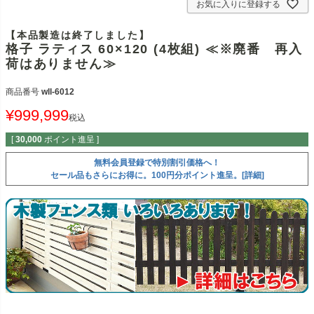
お気に入りに登録する
【本品製造は終了しました】
格子 ラティス 60×120 (4枚組) ≪※廃番 再入
荷はありません≫
商品番号
wll-6012
¥
999,999
税込
[
30,000
ポイント進呈 ]
無料会員登録で特別割引価格へ！
セール品もさらにお得に。100円分ポイント進呈。[詳細]