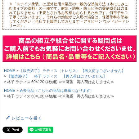
※「ステイン塗装」は屋外使用木製品の一般的な塗装方法（木にしみこ
むタイプの塗料）の一種です。耐水・防虫・防カビ等の薬剤成分は含ま
れておりません（不要とされるお客様もおられるためです。何卒予めご
了承くださいませ）。それらの効能がご入用の場合は、保護塗料を塗布
してください（当店でも販売しております＝アサヒペン ウッドガードシ
リーズ）。
HOME
【販売終了】 ラティス（トレリス） 【再入荷はございません】
【販売終了】 格子 ラティス 【再入荷はございません】
格子 ラティス 60×120 (4枚組) ≪※廃番 再入荷はありません≫
HOME
過去商品（こちらの商品は廃番になります）
格子 ラティス 60×120 (4枚組) ≪※廃番 再入荷はありません≫
レビューを書く