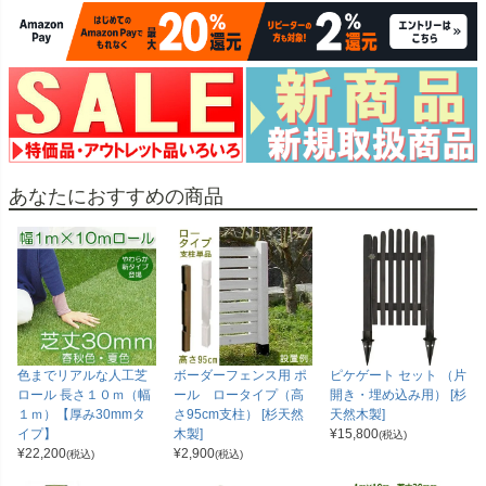
あなたにおすすめの商品
色までリアルな人工芝
ボーダーフェンス用 ポ
ピケゲート セット （片
ロール 長さ１０ｍ（幅
ール ロータイプ（高
開き・埋め込み用） [杉
１ｍ）【厚み30mmタ
さ95cm支柱） [杉天然
天然木製]
イプ】
木製]
¥
15,800
(税込)
¥
22,200
¥
2,900
(税込)
(税込)