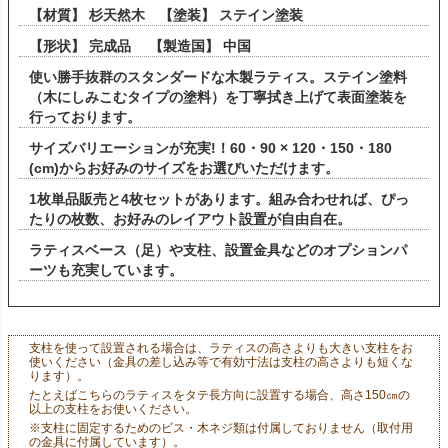
【材質】 杉天然木 【塗装】 ステイン塗装
【形状】 完成品 【製造国】 中国
使い勝手抜群のスタンダードな木製ラティス。ステイン塗料
（木にしみこむタイプの塗料）を丁寧拭き上げて表面塗装を
行っております。
サイズバリエーションが充実!！60・90 × 120・150・180
(cm)からお好みのサイズをお選びいただけます。
1枚単品販売と4枚セットがあります。組み合わせれば、ぴっ
たりの枚数、お好みのレイアウト設置が自由自在。
ラティスベース（足）や支柱、設置金具などのオプションパ
ーツも充実しています。
支柱を使って設置される場合は、ラティスの高さよりも大きい支柱をお
使いください（金具の差し込み等で有効寸法は支柱の高さよりも短くな
ります）。
たとえばこちらのラティスをタテ長方向に設置する場合、高さ150㎝の
以上の支柱をお使いください。
※支柱に固定するためのビス・木ネジ類は付属しておりません（取付用
の金具に付属しています）。