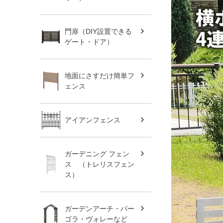
門扉（DIY設置できる
ゲート・ドア）
地面にさすだけ簡単フ
ェンス
アイアンフェンス
ガーデニング フェン
ス （トレリスフェン
ス）
ガーデンアーチ・パー
ゴラ・ヴォレーなど