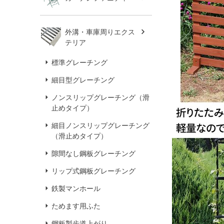
外溝・車庫周りエクス
テリア
標準グレーチング
細目型グレーチング
ノンスリップグレーチング（滑
止めタイプ）
細目ノンスリップグレーチング
（滑止めタイプ）
隙間なし鋼板グレーチング
リップ式鋼板グレーチング
鉄製マンホール
ためます用ふた
鋼板製歩道上がり