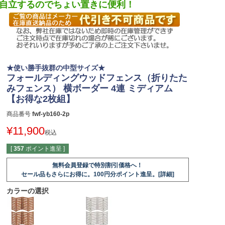
。自立するのでちょい置きに便利！
★使い勝手抜群の中型サイズ★
フォールディングウッドフェンス（折りたた
みフェンス） 横ボーダー 4連 ミディアム
【お得な2枚組】
商品番号
fwf-yb160-2p
¥
11,900
税込
[
357
ポイント進呈 ]
無料会員登録で特別割引価格へ！
セール品もさらにお得に。100円分ポイント進呈。[詳細]
カラーの選択