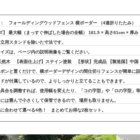
 ： フォールディングウッドフェンス 横ボーダー （4連折りたたみ）
】 最大幅（まっすぐ伸ばした場合の全幅） 161.5 × 高さ61cm × 
立用スタンドを除いた寸法です。
イズは、ページ内の説明画像をご覧ください。
天然木 【表面仕上げ】ステイン塗装 【形状】完成品 【製造国】中国
にポンと置くだけで、横ボーダーデザインの間仕切りフェンスが簡単に
ンドが付属しているので、よりしっかりと立てることもできます。
の具合を調整すれば、使用幅を変えたり、「コの字型」や「ロの字型」
きには畳んで小さくして保管できるので、場所も取りません。
に合わせて選べる4色！ まとめてお得な2枚セット。