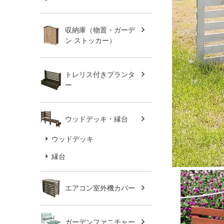
収納庫（物置・ガーデ
ン ストッカー）
トレリス付きプランタ
ー
ウッドデッキ・縁台
ウッドデッキ
縁台
エアコン室外機カバー
ガーデンファニチャー