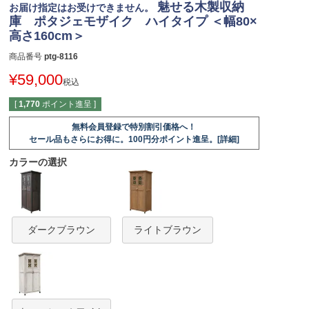
魅せる木製収納
お届け指定はお受けできません。
庫 ポタジェモザイク ハイタイプ ＜幅80×
高さ160cm＞
商品番号
ptg-8116
¥
59,000
税込
[
1,770
ポイント進呈 ]
無料会員登録で特別割引価格へ！
セール品もさらにお得に。100円分ポイント進呈。[詳細]
カラーの選択
ダークブラウン
ライトブラウン