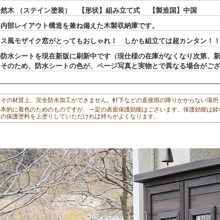
然木 （ステイン塗装） 【形状】組み立て式 【製造国】中国
い内部レイアウト構造を兼ね備えた木製収納庫です。
ラス風モザイク窓がとってもおしゃれ！ しかも組立ては超カンタン！
の防水シートを現在新版に刷新中です（現仕様の在庫がなくなり次第、
。そのため、防水シートの色が、ページ写真と実物とで異なる場合がご
はその材質上、完全防水加工ができません。軒下などの直接雨の降りかからない場所
基本的に着色のためのものですが、一定の表面保護効能はございます。保護効能は経
販の保護塗料を上塗りしていただければ持ちがよくなります。