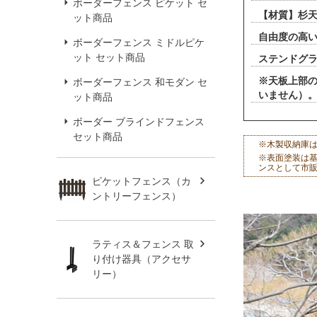
ボーダーフェンス ピケット セ
【材質】杉天
ット商品
自由度の高
ボーダーフェンス ミドルピケ
ット セット商品
ステンドグ
※天板上部
ボーダーフェンス 和モダン セ
いません）
ット商品
ボーダー ブラインドフェンス
セット商品
※木製収納庫
※表面塗装は
ンスとして市
ピケットフェンス（カ
ントリーフェンス）
ラティス＆フェンス 取
り付け器具（アクセサ
リー）