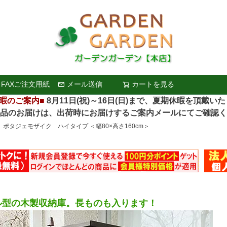
FAXご注文用紙
メール送信
カートを見る
検索
暇のご案内■
8月11日(祝)～16日(日)まで、夏期休暇を頂戴い
お届けは、出荷時にお届けするご案内メールにてご確認く
ポタジェモザイク ハイタイプ ＜幅80×高さ160cm＞
ル型の木製収納庫。長ものも入ります！