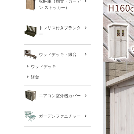
収納庫（物置・ガーデ
ン ストッカー）
トレリス付きプランタ
ー
ウッドデッキ・縁台
ウッドデッキ
縁台
エアコン室外機カバー
ガーデンファニチャー