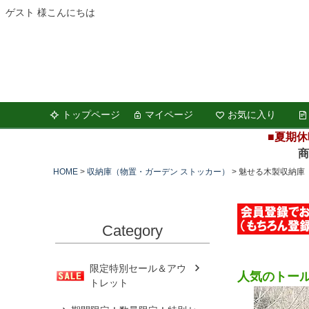
ゲスト 様こんにちは
トップページ
マイページ
お気に入り
■夏期休
商品の
HOME
収納庫（物置・ガーデン ストッカー）
魅せる木製収納庫 
Category
限定特別セール＆アウ
人気のトー
トレット