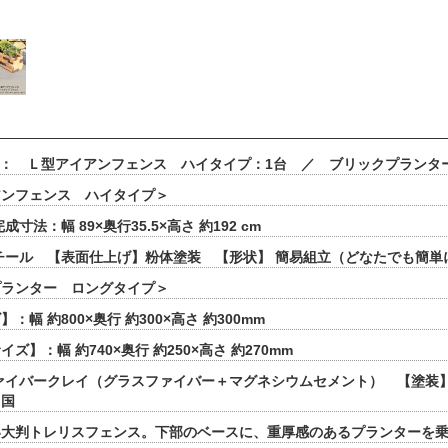
 ： Ｌ型アイアンフェンス ハイタイプ：1台 ／ ブリックプランタ
アンフェンス ハイタイプ＞
成寸法：幅 89×奥行35.5×高さ 約192 cm
チール 【表面仕上げ】粉体塗装 【形状】 簡易組立（どなたでも簡
プランター ロングタイプ＞
：幅 約800×奥行 約300×高さ 約300mm
ズ】：幅 約740×奥行 約250×高さ 約270mm
ァイバークレイ（グラスファイバー＋マグネシウムセメント） 【塗装】
中国
い大判トレリスフェンス。下部のベースに、重厚感のあるプランターを