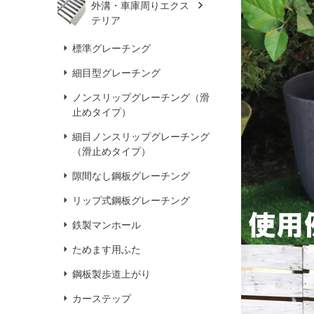
外溝・車庫周りエクス
テリア
標準グレーチング
細目型グレーチング
ノンスリップグレーチング（滑
止めタイプ）
細目ノンスリップグレーチング
（滑止めタイプ）
隙間なし鋼板グレーチング
リップ式鋼板グレーチング
鉄製マンホール
ためます用ふた
鋼板製歩道上がり
カーステップ