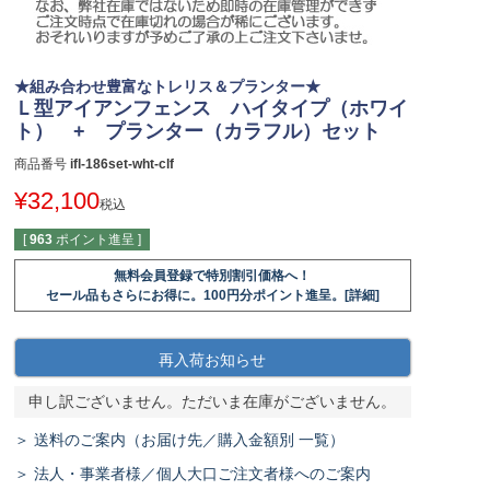
★組み合わせ豊富なトレリス＆プランター★
Ｌ型アイアンフェンス ハイタイプ（ホワイ
ト） + プランター（カラフル）セット
商品番号
ifl-186set-wht-clf
¥
32,100
税込
[
963
ポイント進呈 ]
無料会員登録で特別割引価格へ！
セール品もさらにお得に。100円分ポイント進呈。[詳細]
再入荷お知らせ
申し訳ございません。ただいま在庫がございません。
＞ 送料のご案内（お届け先／購入金額別 一覧）
＞ 法人・事業者様／個人大口ご注文者様へのご案内