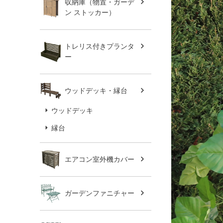
収納庫（物置・ガーデ
ン ストッカー）
トレリス付きプランタ
ー
ウッドデッキ・縁台
ウッドデッキ
縁台
エアコン室外機カバー
ガーデンファニチャー