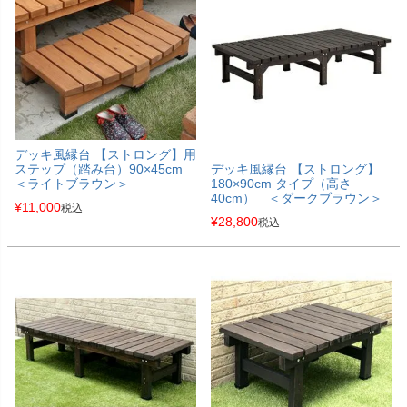
デッキ風縁台 【ストロング】用
ステップ（踏み台）90×45cm
デッキ風縁台 【ストロング】
＜ライトブラウン＞
180×90cm タイプ（高さ
40cm） ＜ダークブラウン＞
¥
11,000
税込
¥
28,800
税込