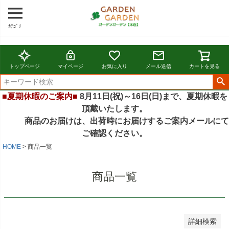
ｶﾃｺﾞﾘ
バンドル販売
トップページ
マイページ
お気に入り
メール送信
カートを見る
予約商品
予約商品のみを表示
■夏期休暇のご案内■
8月11日(祝)～16日(日)まで、夏期休暇を
並び順
頂戴いたします。
新着順
商品のお届けは、出荷時にお届けするご案内メールにて
登録順
ご確認ください。
価格が安い順
価格が高い順
HOME
商品一覧
優先度順
レビュー順
商品一覧
キーワードヒット順
検索
詳細検索