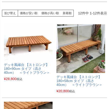
12
件中
1
-
12
件表示
並び替え
価格が安い順
価格が高い順
新着順
デッキ風縁台 【ストロング】
180×90cm タイプ（高さ
40cm） ＜ライトブラウン＞
デッキ風縁台 【ストロング】
¥
28,800
税込
180×58cm タイプ（高さ
40cm） ＜ライトブラウン＞
¥
20,800
税込