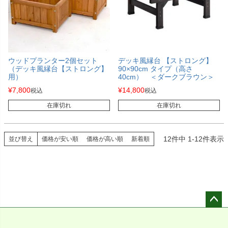
ウッドプランター2個セット
デッキ風縁台 【ストロング】
（デッキ風縁台【ストロング】
90×90cm タイプ（高さ
用）
40cm） ＜ダークブラウン＞
¥
7,800
¥
14,800
税込
税込
在庫切れ
在庫切れ
12
件中
1
-
12
件表示
並び替え
価格が安い順
価格が高い順
新着順
ペー
ジト