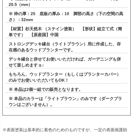
20.5（mm）
※ 枠の厚：25 底板の厚み：10 脚部の高さ（下の空間の高
さ）：32mm
【材質】杉天然木 （ステイン塗装） 【形状】組立て式（簡
単です） 【原産国】中国
ストロングデッキ縁台（ライトブラウン）用に作成した、存
在感のあるウッドプランターです。
デッキ縁台と併せてお使いいただければ、ガーデニングも併
せて楽しめますョ♪
もちろん、ウッドプランター（もしくはプランターカバー）
のみでお使いいただいてもOK！
※ 本品は2個一組での販売となります。
※ 本品のカラーは「ライトブラウン」のみです（ダークブラ
ウンはございません）。
※表面塗装は基本的に着色のためのものですが、一定の表面保護効