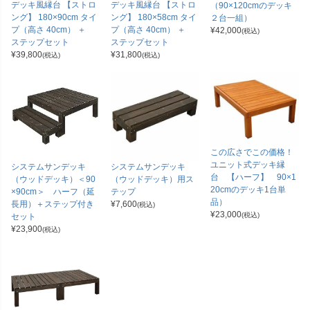
デッキ風縁台 【ストロ
デッキ風縁台 【ストロ
（90×120cmのデッキ
ング】 180×90cm タイ
ング】 180×58cm タイ
２台一組）
プ（高さ 40cm） ＋
プ（高さ 40cm） ＋
¥
42,000
(税込)
ステップセット
ステップセット
¥
39,800
¥
31,800
(税込)
(税込)
この広さでこの価格！
ユニット式デッキ縁
システムサンデッキ
システムサンデッキ
台 【ハーフ】 90×1
（ウッドデッキ）＜90
（ウッドデッキ）用ス
20cmのデッキ1台単
×90cm＞ ハーフ（延
テップ
品）
長用）＋ステップ付き
¥
7,600
(税込)
¥
23,000
(税込)
セット
¥
23,900
(税込)