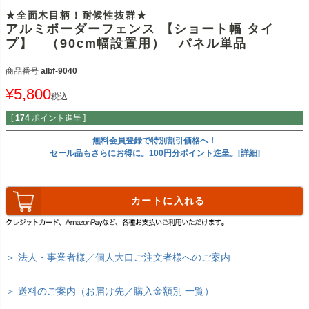
★全面木目柄！耐候性抜群★
アルミボーダーフェンス 【ショート幅 タイ
プ】 （90cm幅設置用） パネル単品
商品番号
albf-9040
¥
5,800
税込
[
174
ポイント進呈 ]
無料会員登録で特別割引価格へ！
セール品もさらにお得に。100円分ポイント進呈。[詳細]
カートに入れる
＞ 法人・事業者様／個人大口ご注文者様へのご案内
＞ 送料のご案内（お届け先／購入金額別 一覧）