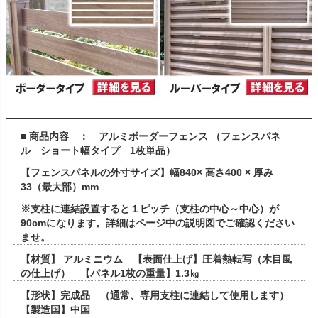
■ 商品内容 ： アルミボーダーフェンス （フェンスパネ
ル ショート幅タイプ 1枚単品）
【フェンスパネルの外寸サイズ】幅840× 高さ400 × 厚み
33（最大部）mm
※支柱に連結設置すると１ピッチ（支柱の中心～中心）が
90cmになります。詳細はページ中の説明図でご確認ください
ませ。
【材質】 アルミニウム 【表面仕上げ】圧着熱転写（木目風
の仕上げ） 【パネル1枚の重量】1.3㎏
【形状】完成品 （通常、専用支柱に連結して使用します）
【製造国】中国