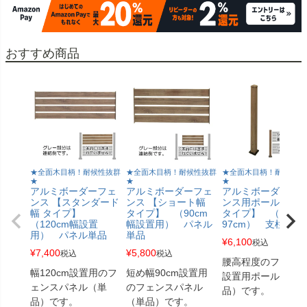
おすすめ商品
★全面木目柄！耐候性抜群
★全面木目柄！耐候性抜群
★全面木目柄！耐候性抜
★
★
★
アルミボーダーフェ
アルミボーダーフェ
アルミボーダーフ
ンス 【スタンダード
ンス 【ショート幅
ンス用ポール 【ロ
幅 タイプ】
タイプ】 （90cm
タイプ】 （高さ
（120cm幅設置
幅設置用） パネル
97cm） 支柱単品
用） パネル単品
単品
¥
6,100
税込
¥
7,400
¥
5,800
税込
税込
腰高程度のフェン
幅120cm設置用のフ
短め幅90cm設置用
設置用ポール（単
ェンスパネル（単
のフェンスパネル
品）です。
品）です。
（単品）です。