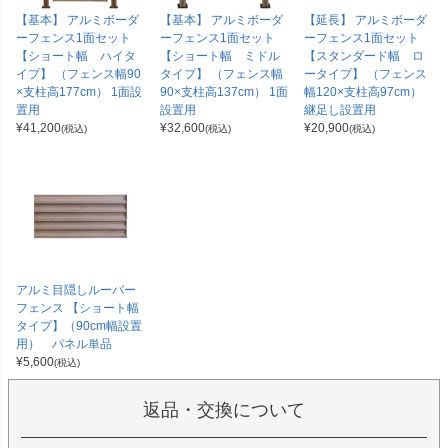
【基本】 アルミボーダ
【基本】 アルミボーダ
【延長】 アルミボーダ
ーフェンス1面セット
ーフェンス1面セット
ーフェンス1面セット
【ショート幅 ハイタ
【ショート幅 ミドル
【スタンダード幅 ロ
イプ】 （フェンス幅90
タイプ】 （フェンス幅
ータイプ】 （フェンス
×支柱高177cm） 1面設
90×支柱高137cm） 1面
幅120×支柱高97cm）
置用
設置用
継足し設置用
¥
41,200
¥
32,600
¥
20,900
(税込)
(税込)
(税込)
アルミ目隠しルーバー
フェンス 【ショート幅
タイプ】（90cm幅設置
用） パネル単品
¥
5,600
(税込)
返品・交換について