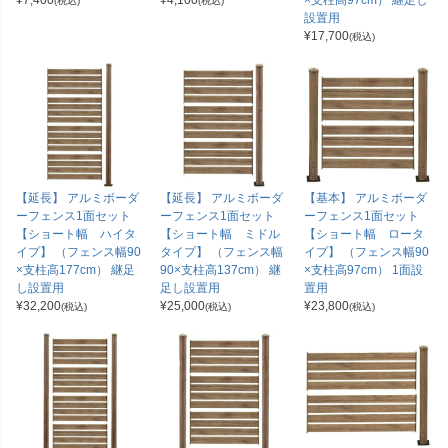
¥
7,400
¥
4,100
×支柱高97cm） 継足し
(税込)
(税込)
設置用
¥
17,700
(税込)
【延長】 アルミボーダ
【延長】 アルミボーダ
【基本】 アルミボーダ
ーフェンス1面セット
ーフェンス1面セット
ーフェンス1面セット
【ショート幅 ハイタ
【ショート幅 ミドル
【ショート幅 ロータ
イプ】 （フェンス幅90
タイプ】 （フェンス幅
イプ】 （フェンス幅90
×支柱高177cm） 継足
90×支柱高137cm） 継
×支柱高97cm） 1面設
し設置用
足し設置用
置用
¥
32,200
¥
25,000
¥
23,800
(税込)
(税込)
(税込)