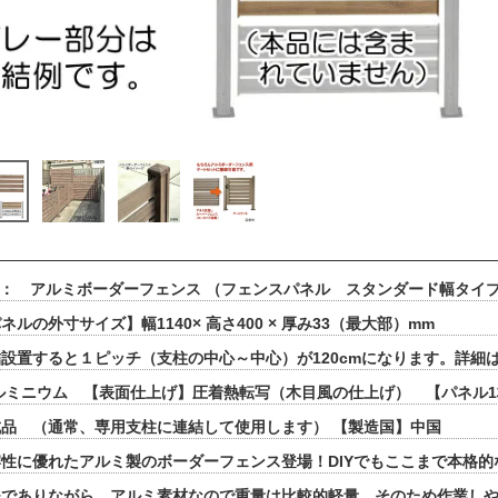
 ： アルミボーダーフェンス （フェンスパネル スタンダード幅タイ
ルの外寸サイズ】幅1140× 高さ400 × 厚み33（最大部）mm
設置すると１ピッチ（支柱の中心～中心）が120cmになります。詳細
ルミニウム 【表面仕上げ】圧着熱転写（木目風の仕上げ） 【パネル1枚
品 （通常、専用支柱に連結して使用します） 【製造国】中国
性に優れたアルミ製のボーダーフェンス登場！DIYでもここまで本格
夫でありながら、アルミ素材なので重量は比較的軽量。そのため作業し