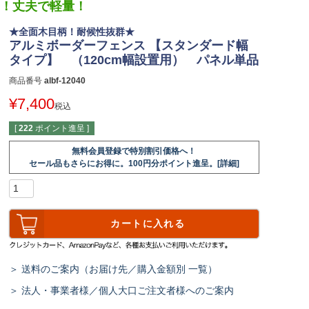
す！丈夫で軽量！
★全面木目柄！耐候性抜群★
アルミボーダーフェンス 【スタンダード幅
タイプ】 （120cm幅設置用） パネル単品
商品番号
albf-12040
¥
7,400
税込
[
222
ポイント進呈 ]
無料会員登録で特別割引価格へ！
セール品もさらにお得に。100円分ポイント進呈。[詳細]
カートに入れる
＞ 送料のご案内（お届け先／購入金額別 一覧）
＞ 法人・事業者様／個人大口ご注文者様へのご案内