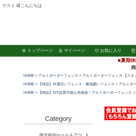
ゲスト 様こんにちは
トップページ
マイページ
お気に入り
■夏期休
商品の
HOME
アルミボーダーフェンス
アルミボーダーフェンス 【スタン
HOME
【特設】外溝沿いフェンス・敷地囲いフェンス
アルミボー
HOME
【特設】DIY設置可能な本格派！アルミボーダーフェンス 
Category
限定特別セール＆アウ