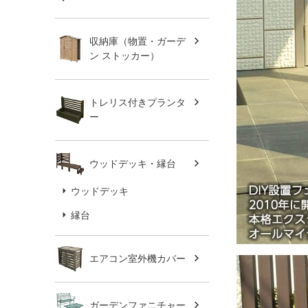
収納庫（物置・ガーデ
ン ストッカー）
トレリス付きプランタ
ー
ウッドデッキ・縁台
ウッドデッキ
縁台
エアコン室外機カバー
ガーデンファニチャー