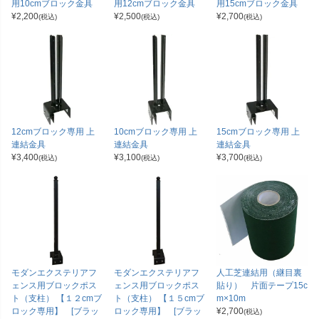
用10cmブロック金具
用12cmブロック金具
用15cmブロック金具
¥
2,200
¥
2,500
¥
2,700
(税込)
(税込)
(税込)
12cmブロック専用 上
10cmブロック専用 上
15cmブロック専用 上
連結金具
連結金具
連結金具
¥
3,400
¥
3,100
¥
3,700
(税込)
(税込)
(税込)
モダンエクステリアフ
モダンエクステリアフ
人工芝連結用（継目裏
ェンス用ブロックポス
ェンス用ブロックポス
貼り） 片面テープ15c
ト（支柱） 【１２cmブ
ト（支柱） 【１５cmブ
m×10m
ロック専用】 [ブラッ
ロック専用】 [ブラッ
¥
2,700
(税込)