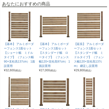
あなたにおすすめの商品
【基本】 アルミボーダ
【基本】 アルミボーダ
【延長】 アルミボーダ
ーフェンス1面セット
ーフェンス1面セット
ーフェンス1面セット
【ショート幅 ミドル
【スタンダード幅 ロ
【スタンダード幅 ミ
タイプ】 （フェンス幅
ータイプ】 （フェンス
ドルタイプ】 （フェン
90×支柱高137cm） 1面
幅120×支柱高97cm） 1
ス幅120×支柱高137c
設置用
面設置用
m） 継足し設置用
¥
32,600
¥
27,000
¥
29,800
(税込)
(税込)
(税込)