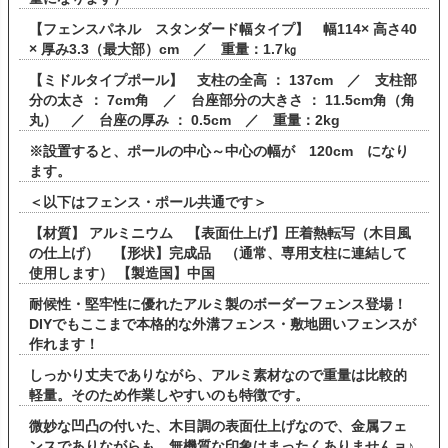
【フェンスパネル スタンダード幅タイプ】 幅114× 高さ40
× 厚み3.3（最大部）cm ／ 重量：1.7㎏
【ミドルタイプポール】 支柱の全高 ： 137cm ／ 支柱部
分の太さ ： 7cm角 ／ 台座部分の大きさ ： 11.5cm角（角
丸） ／ 台座の厚み ： 0.5cm ／ 重量：2kg
※設置すると、ポールの中心～中心の幅が 120cm になり
ます。
＜以下はフェンス・ポール共通です＞
【材質】 アルミニウム 【表面仕上げ】圧着熱転写（木目風
の仕上げ） 【形状】完成品 （通常、専用支柱に連結して
使用します） 【製造国】中国
耐候性・堅牢性に優れたアルミ製のボーダーフェンス登場！
DIYでもここまで本格的な外溝フェンス・敷地囲いフェンスが
作れます！
しっかり丈夫でありながら、アルミ素材なので重量は比較的
軽量。そのため作業しやすいのも特徴です。
微妙な凹凸の付いた、木目調の表面仕上げなので、金属フェ
ンスでありながらも、無機質な印象はまったくありませんョ♪