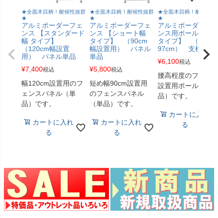
★全面木目柄！耐候性抜群
★全面木目柄！耐候性抜群
★全面木目柄！耐候性抜
★
★
★
アルミボーダーフェ
アルミボーダーフェ
アルミボーダーフ
ンス 【スタンダード
ンス 【ショート幅
ンス用ポール 【ロ
幅 タイプ】
タイプ】 （90cm
タイプ】 （高さ
（120cm幅設置
幅設置用） パネル
97cm） 支柱単品
用） パネル単品
単品
¥
6,100
税込
¥
7,400
¥
5,800
税込
税込
腰高程度のフェン
幅120cm設置用のフ
短め幅90cm設置用
設置用ポール（単
ェンスパネル（単
のフェンスパネル
品）です。
品）です。
（単品）です。
カートに入れ
カートに入れ
カートに入れ
る
る
る