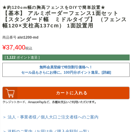
★約120cm幅の胸高フェンスをDIYで簡単設置★
【基本】 アルミボーダーフェンス1面セット
【スタンダード幅 ミドルタイプ】 （フェンス
幅120×支柱高137cm） 1面設置用
商品番号
alst1200-md
¥
37,400
税込
[
1,122
ポイント進呈 ]
無料会員登録で特別割引価格へ！
セール品もさらにお得に。100円分ポイント進呈。[詳細]
カートに入れる
＞ 法人・事業者様／個人大口ご注文者様へのご案内
＞ 送料のご案内（お届け先／購入金額別 一覧）