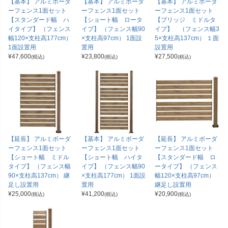
【基本】 アルミボーダ
【基本】 アルミボーダ
【基本】 アルミボーダ
ーフェンス1面セット
ーフェンス1面セット
ーフェンス1面セット
【スタンダード幅 ハ
【ショート幅 ロータ
【ブリッジ ミドルタ
イタイプ】 （フェンス
イプ】 （フェンス幅90
イプ】 （フェンス幅3
幅120×支柱高177cm）
×支柱高97cm） 1面設
5×支柱高137cm） １面
1面設置用
置用
設置用
¥
47,600
¥
23,800
¥
27,500
(税込)
(税込)
(税込)
【延長】 アルミボーダ
【基本】 アルミボーダ
【延長】 アルミボーダ
ーフェンス1面セット
ーフェンス1面セット
ーフェンス1面セット
【ショート幅 ミドル
【ショート幅 ハイタ
【スタンダード幅 ロ
タイプ】 （フェンス幅
イプ】 （フェンス幅90
ータイプ】 （フェンス
90×支柱高137cm） 継
×支柱高177cm） 1面設
幅120×支柱高97cm）
足し設置用
置用
継足し設置用
¥
25,000
¥
41,200
¥
20,900
(税込)
(税込)
(税込)