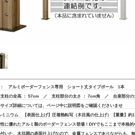
 ： アルミボーダーフェンス専用 ショート丈タイプポール 1本
柱の全高 ： 57cm ／ 支柱部分の太さ ： 7cm角 ／ 台座部分の大き
のサイズ詳細については、ページ中に説明図をご確認くださいませ
ルミニウム 【表面仕上げ】圧着熱転写（木目風の仕上げ）【重量】約1
性に優れたアルミ製のボーダーフェンス登場！DIYでもここまで本格
の付いた、木目調の表面仕上げなので、金属フェンスでありながらも、無