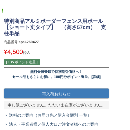
す！
特別商品アルミボーダーフェンス用ポール
【ショート丈タイプ】 （高さ57cm） 支
柱単品
商品番号
spsl-260427
¥
4,500
税込
[
135
ポイント進呈 ]
無料会員登録で特別割引価格へ！
セール品もさらにお得に。100円分ポイント進呈。[詳細]
再入荷お知らせ
申し訳ございません。ただいま在庫がございません。
＞ 送料のご案内（お届け先／購入金額別 一覧）
＞ 法人・事業者様／個人大口ご注文者様へのご案内